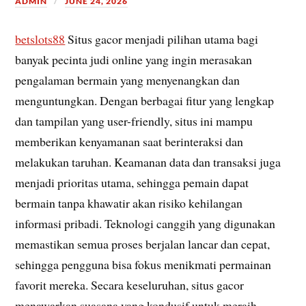
ADMIN
JUNE 24, 2026
betslots88
Situs gacor menjadi pilihan utama bagi
banyak pecinta judi online yang ingin merasakan
pengalaman bermain yang menyenangkan dan
menguntungkan. Dengan berbagai fitur yang lengkap
dan tampilan yang user-friendly, situs ini mampu
memberikan kenyamanan saat berinteraksi dan
melakukan taruhan. Keamanan data dan transaksi juga
menjadi prioritas utama, sehingga pemain dapat
bermain tanpa khawatir akan risiko kehilangan
informasi pribadi. Teknologi canggih yang digunakan
memastikan semua proses berjalan lancar dan cepat,
sehingga pengguna bisa fokus menikmati permainan
favorit mereka. Secara keseluruhan, situs gacor
menawarkan suasana yang kondusif untuk meraih