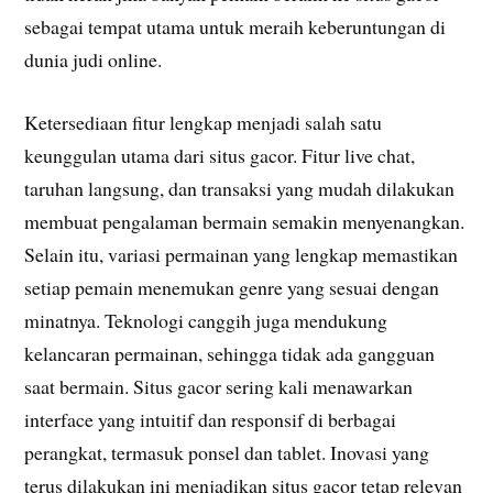
sebagai tempat utama untuk meraih keberuntungan di
dunia judi online.
Ketersediaan fitur lengkap menjadi salah satu
keunggulan utama dari situs gacor. Fitur live chat,
taruhan langsung, dan transaksi yang mudah dilakukan
membuat pengalaman bermain semakin menyenangkan.
Selain itu, variasi permainan yang lengkap memastikan
setiap pemain menemukan genre yang sesuai dengan
minatnya. Teknologi canggih juga mendukung
kelancaran permainan, sehingga tidak ada gangguan
saat bermain. Situs gacor sering kali menawarkan
interface yang intuitif dan responsif di berbagai
perangkat, termasuk ponsel dan tablet. Inovasi yang
terus dilakukan ini menjadikan situs gacor tetap relevan