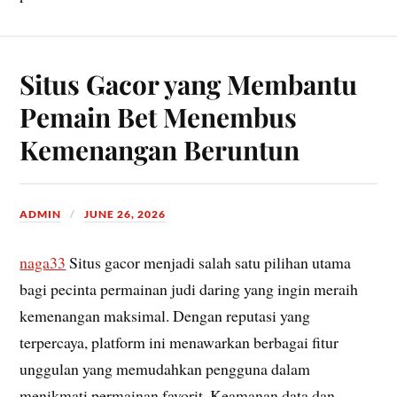
Situs Gacor yang Membantu
Pemain Bet Menembus
Kemenangan Beruntun
ADMIN
JUNE 26, 2026
naga33
Situs gacor menjadi salah satu pilihan utama
bagi pecinta permainan judi daring yang ingin meraih
kemenangan maksimal. Dengan reputasi yang
terpercaya, platform ini menawarkan berbagai fitur
unggulan yang memudahkan pengguna dalam
menikmati permainan favorit. Keamanan data dan