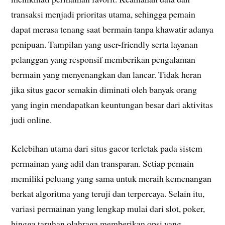
transaksi menjadi prioritas utama, sehingga pemain
dapat merasa tenang saat bermain tanpa khawatir adanya
penipuan. Tampilan yang user-friendly serta layanan
pelanggan yang responsif memberikan pengalaman
bermain yang menyenangkan dan lancar. Tidak heran
jika situs gacor semakin diminati oleh banyak orang
yang ingin mendapatkan keuntungan besar dari aktivitas
judi online.
Kelebihan utama dari situs gacor terletak pada sistem
permainan yang adil dan transparan. Setiap pemain
memiliki peluang yang sama untuk meraih kemenangan
berkat algoritma yang teruji dan terpercaya. Selain itu,
variasi permainan yang lengkap mulai dari slot, poker,
hingga taruhan olahraga memberikan opsi yang