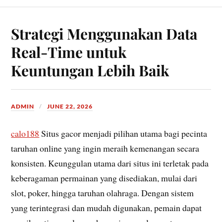
Strategi Menggunakan Data
Real-Time untuk
Keuntungan Lebih Baik
ADMIN
JUNE 22, 2026
calo188
Situs gacor menjadi pilihan utama bagi pecinta
taruhan online yang ingin meraih kemenangan secara
konsisten. Keunggulan utama dari situs ini terletak pada
keberagaman permainan yang disediakan, mulai dari
slot, poker, hingga taruhan olahraga. Dengan sistem
yang terintegrasi dan mudah digunakan, pemain dapat