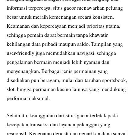
informasi terpercaya, situs gacor menawarkan peluang
besar untuk meraih kemenangan secara konsisten.
Keamanan dan kepercayaan menjadi prioritas utama,
sehingga pemain dapat bermain tanpa khawatir
kehilangan data pribadi maupun saldo. Tampilan yang
user-friendly juga memudahkan navigasi, sehingga
pengalaman bermain menjadi lebih nyaman dan
menyenangkan. Berbagai jenis permainan yang
disediakan pun beragam, mulai dari taruhan sportsbook,
slot, hingga permainan kasino lainnya yang mendukung
performa maksimal.
Selain itu, keunggulan dari situs gacor terletak pada
kecepatan transaksi dan layanan pelanggan yang
responsif. Kecepatan deposit dan penarikan dana sangat