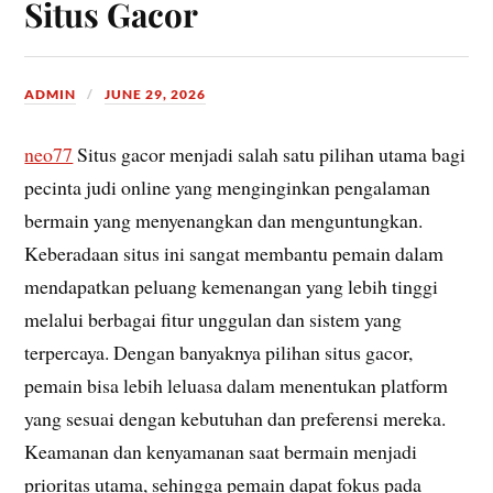
Situs Gacor
ADMIN
JUNE 29, 2026
neo77
Situs gacor menjadi salah satu pilihan utama bagi
pecinta judi online yang menginginkan pengalaman
bermain yang menyenangkan dan menguntungkan.
Keberadaan situs ini sangat membantu pemain dalam
mendapatkan peluang kemenangan yang lebih tinggi
melalui berbagai fitur unggulan dan sistem yang
terpercaya. Dengan banyaknya pilihan situs gacor,
pemain bisa lebih leluasa dalam menentukan platform
yang sesuai dengan kebutuhan dan preferensi mereka.
Keamanan dan kenyamanan saat bermain menjadi
prioritas utama, sehingga pemain dapat fokus pada