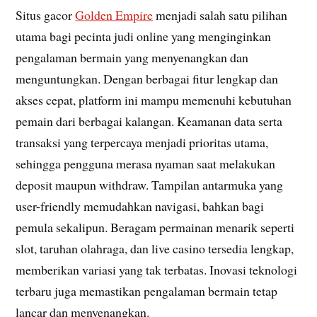
Situs gacor
Golden Empire
menjadi salah satu pilihan
utama bagi pecinta judi online yang menginginkan
pengalaman bermain yang menyenangkan dan
menguntungkan. Dengan berbagai fitur lengkap dan
akses cepat, platform ini mampu memenuhi kebutuhan
pemain dari berbagai kalangan. Keamanan data serta
transaksi yang terpercaya menjadi prioritas utama,
sehingga pengguna merasa nyaman saat melakukan
deposit maupun withdraw. Tampilan antarmuka yang
user-friendly memudahkan navigasi, bahkan bagi
pemula sekalipun. Beragam permainan menarik seperti
slot, taruhan olahraga, dan live casino tersedia lengkap,
memberikan variasi yang tak terbatas. Inovasi teknologi
terbaru juga memastikan pengalaman bermain tetap
lancar dan menyenangkan.