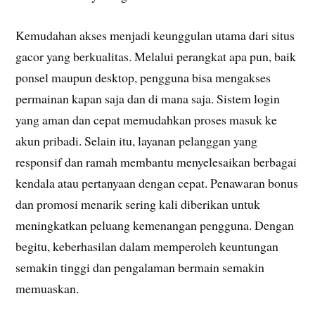
Kemudahan akses menjadi keunggulan utama dari situs
gacor yang berkualitas. Melalui perangkat apa pun, baik
ponsel maupun desktop, pengguna bisa mengakses
permainan kapan saja dan di mana saja. Sistem login
yang aman dan cepat memudahkan proses masuk ke
akun pribadi. Selain itu, layanan pelanggan yang
responsif dan ramah membantu menyelesaikan berbagai
kendala atau pertanyaan dengan cepat. Penawaran bonus
dan promosi menarik sering kali diberikan untuk
meningkatkan peluang kemenangan pengguna. Dengan
begitu, keberhasilan dalam memperoleh keuntungan
semakin tinggi dan pengalaman bermain semakin
memuaskan.