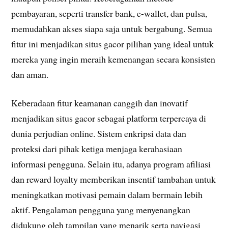
pembayaran, seperti transfer bank, e-wallet, dan pulsa,
memudahkan akses siapa saja untuk bergabung. Semua
fitur ini menjadikan situs gacor pilihan yang ideal untuk
mereka yang ingin meraih kemenangan secara konsisten
dan aman.
Keberadaan fitur keamanan canggih dan inovatif
menjadikan situs gacor sebagai platform terpercaya di
dunia perjudian online. Sistem enkripsi data dan
proteksi dari pihak ketiga menjaga kerahasiaan
informasi pengguna. Selain itu, adanya program afiliasi
dan reward loyalty memberikan insentif tambahan untuk
meningkatkan motivasi pemain dalam bermain lebih
aktif. Pengalaman pengguna yang menyenangkan
didukung oleh tampilan yang menarik serta navigasi