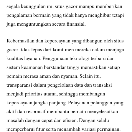
segala keunggulan ini, situs gacor mampu memberikan
pengalaman bermain yang tidak hanya menghibur tetapi
juga menguntungkan secara finansial.
Keberhasilan dan kepercayaan yang dibangun oleh situs
gacor tidak lepas dari komitmen mereka dalam menjaga
kualitas layanan. Penggunaan teknologi terbaru dan
sistem keamanan berstandar tinggi memastikan setiap
pemain merasa aman dan nyaman. Selain itu,
transparansi dalam pengelolaan data dan transaksi
menjadi prioritas utama, sehingga membangun
kepercayaan jangka panjang. Pelayanan pelanggan yang
aktif dan responsif membantu pemain menyelesaikan
masalah dengan cepat dan efisien. Dengan selalu
memperbarui fitur serta menambah variasi permainan,