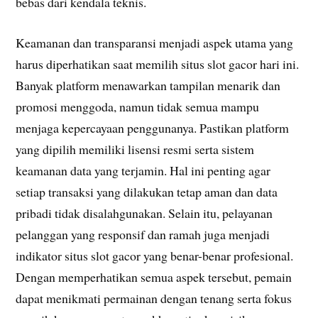
bebas dari kendala teknis.
Keamanan dan transparansi menjadi aspek utama yang
harus diperhatikan saat memilih situs slot gacor hari ini.
Banyak platform menawarkan tampilan menarik dan
promosi menggoda, namun tidak semua mampu
menjaga kepercayaan penggunanya. Pastikan platform
yang dipilih memiliki lisensi resmi serta sistem
keamanan data yang terjamin. Hal ini penting agar
setiap transaksi yang dilakukan tetap aman dan data
pribadi tidak disalahgunakan. Selain itu, pelayanan
pelanggan yang responsif dan ramah juga menjadi
indikator situs slot gacor yang benar-benar profesional.
Dengan memperhatikan semua aspek tersebut, pemain
dapat menikmati permainan dengan tenang serta fokus