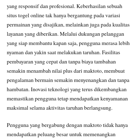
yang responsif dan profesional. Keberhasilan sebuah
situs togel online tak hanya bergantung pada variasi
permainan yang disajikan, melainkan juga pada kualitas
layanan yang diberikan. Melalui dukungan pelanggan
yang siap membantu kapan saja, pengguna merasa lebih
nyaman dan yakin saat melakukan taruhan. Fasilitas
pembayaran yang cepat dan tanpa biaya tambahan
semakin menambah nilai plus dari maktoto, membuat
pengalaman bermain semakin menyenangkan dan tanpa
hambatan. Inovasi teknologi yang terus dikembangkan
memastikan pengguna tetap mendapatkan kenyamanan
maksimal selama aktivitas taruhan berlangsung.
Pengguna yang bergabung dengan maktoto tidak hanya
mendapatkan peluang besar untuk memenangkan