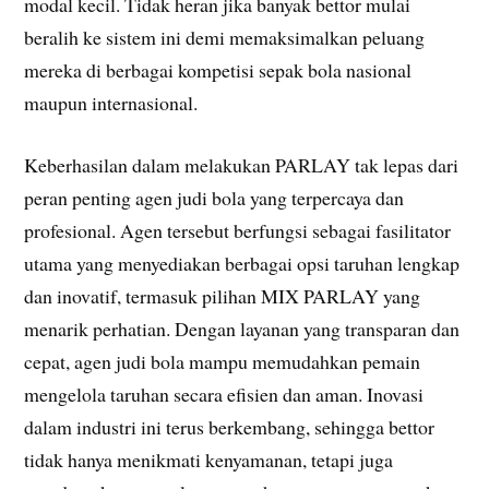
modal kecil. Tidak heran jika banyak bettor mulai
beralih ke sistem ini demi memaksimalkan peluang
mereka di berbagai kompetisi sepak bola nasional
maupun internasional.
Keberhasilan dalam melakukan PARLAY tak lepas dari
peran penting agen judi bola yang terpercaya dan
profesional. Agen tersebut berfungsi sebagai fasilitator
utama yang menyediakan berbagai opsi taruhan lengkap
dan inovatif, termasuk pilihan MIX PARLAY yang
menarik perhatian. Dengan layanan yang transparan dan
cepat, agen judi bola mampu memudahkan pemain
mengelola taruhan secara efisien dan aman. Inovasi
dalam industri ini terus berkembang, sehingga bettor
tidak hanya menikmati kenyamanan, tetapi juga