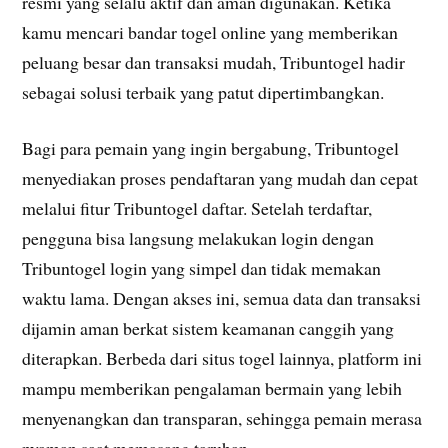
resmi yang selalu aktif dan aman digunakan. Ketika
kamu mencari bandar togel online yang memberikan
peluang besar dan transaksi mudah, Tribuntogel hadir
sebagai solusi terbaik yang patut dipertimbangkan.
Bagi para pemain yang ingin bergabung, Tribuntogel
menyediakan proses pendaftaran yang mudah dan cepat
melalui fitur Tribuntogel daftar. Setelah terdaftar,
pengguna bisa langsung melakukan login dengan
Tribuntogel login yang simpel dan tidak memakan
waktu lama. Dengan akses ini, semua data dan transaksi
dijamin aman berkat sistem keamanan canggih yang
diterapkan. Berbeda dari situs togel lainnya, platform ini
mampu memberikan pengalaman bermain yang lebih
menyenangkan dan transparan, sehingga pemain merasa