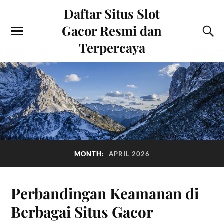
Daftar Situs Slot
Gacor Resmi dan
Terpercaya
MONTH:
APRIL 2026
Perbandingan Keamanan di
Berbagai Situs Gacor