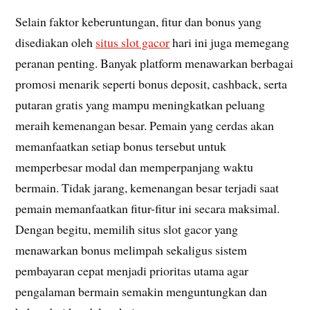
Selain faktor keberuntungan, fitur dan bonus yang
disediakan oleh
situs slot gacor
hari ini juga memegang
peranan penting. Banyak platform menawarkan berbagai
promosi menarik seperti bonus deposit, cashback, serta
putaran gratis yang mampu meningkatkan peluang
meraih kemenangan besar. Pemain yang cerdas akan
memanfaatkan setiap bonus tersebut untuk
memperbesar modal dan memperpanjang waktu
bermain. Tidak jarang, kemenangan besar terjadi saat
pemain memanfaatkan fitur-fitur ini secara maksimal.
Dengan begitu, memilih situs slot gacor yang
menawarkan bonus melimpah sekaligus sistem
pembayaran cepat menjadi prioritas utama agar
pengalaman bermain semakin menguntungkan dan