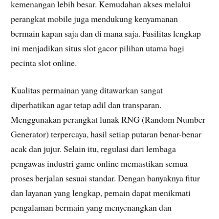
kemenangan lebih besar. Kemudahan akses melalui
perangkat mobile juga mendukung kenyamanan
bermain kapan saja dan di mana saja. Fasilitas lengkap
ini menjadikan situs slot gacor pilihan utama bagi
pecinta slot online.
Kualitas permainan yang ditawarkan sangat
diperhatikan agar tetap adil dan transparan.
Menggunakan perangkat lunak RNG (Random Number
Generator) terpercaya, hasil setiap putaran benar-benar
acak dan jujur. Selain itu, regulasi dari lembaga
pengawas industri game online memastikan semua
proses berjalan sesuai standar. Dengan banyaknya fitur
dan layanan yang lengkap, pemain dapat menikmati
pengalaman bermain yang menyenangkan dan