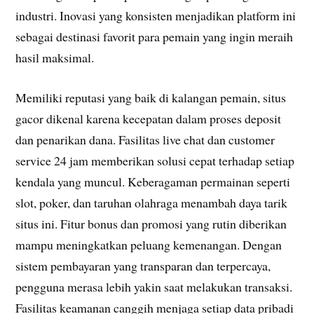
industri. Inovasi yang konsisten menjadikan platform ini
sebagai destinasi favorit para pemain yang ingin meraih
hasil maksimal.
Memiliki reputasi yang baik di kalangan pemain, situs
gacor dikenal karena kecepatan dalam proses deposit
dan penarikan dana. Fasilitas live chat dan customer
service 24 jam memberikan solusi cepat terhadap setiap
kendala yang muncul. Keberagaman permainan seperti
slot, poker, dan taruhan olahraga menambah daya tarik
situs ini. Fitur bonus dan promosi yang rutin diberikan
mampu meningkatkan peluang kemenangan. Dengan
sistem pembayaran yang transparan dan terpercaya,
pengguna merasa lebih yakin saat melakukan transaksi.
Fasilitas keamanan canggih menjaga setiap data pribadi