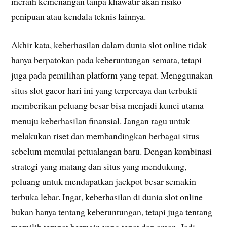
meraih kemenangan tanpa khawatir akan risiko
penipuan atau kendala teknis lainnya.
Akhir kata, keberhasilan dalam dunia slot online tidak
hanya berpatokan pada keberuntungan semata, tetapi
juga pada pemilihan platform yang tepat. Menggunakan
situs slot gacor hari ini yang terpercaya dan terbukti
memberikan peluang besar bisa menjadi kunci utama
menuju keberhasilan finansial. Jangan ragu untuk
melakukan riset dan membandingkan berbagai situs
sebelum memulai petualangan baru. Dengan kombinasi
strategi yang matang dan situs yang mendukung,
peluang untuk mendapatkan jackpot besar semakin
terbuka lebar. Ingat, keberhasilan di dunia slot online
bukan hanya tentang keberuntungan, tetapi juga tentang