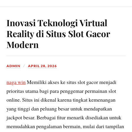
Inovasi Teknologi Virtual
Reality di Situs Slot Gacor
Modern
ADMIN
APRIL 28, 2026
naga win
Memiliki akses ke situs slot gacor menjadi
prioritas utama bagi para penggemar permainan slot
online. Situs ini dikenal karena tingkat kemenangan
yang tinggi dan peluang besar untuk mendapatkan
jackpot besar. Berbagai fitur menarik disediakan untuk
memudahkan pengalaman bermain, mulai dari tampilan