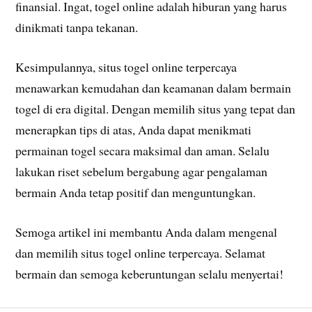
finansial. Ingat, togel online adalah hiburan yang harus
dinikmati tanpa tekanan.
Kesimpulannya, situs togel online terpercaya
menawarkan kemudahan dan keamanan dalam bermain
togel di era digital. Dengan memilih situs yang tepat dan
menerapkan tips di atas, Anda dapat menikmati
permainan togel secara maksimal dan aman. Selalu
lakukan riset sebelum bergabung agar pengalaman
bermain Anda tetap positif dan menguntungkan.
Semoga artikel ini membantu Anda dalam mengenal
dan memilih situs togel online terpercaya. Selamat
bermain dan semoga keberuntungan selalu menyertai!