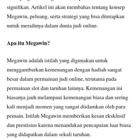
signifikan. Artikel ini akan membahas tentang konsep
Megawin, peluang, serta strategi yang bisa diterapkan
untuk meraihnya dalam dunia judi online.
Apa itu Megawin?
Megawin adalah istilah yang digunakan untuk
menggambarkan kemenangan dengan hadiah sangat
besar dalam permainan judi online, terutama pada
permainan slot dan taruhan lainnya. Kemenangan ini
biasanya jauh melampaui kemenangan biasa dan sering
kali menjadi momen yang sangat diidamkan oleh para
pemain. Istilah Megawin memberikan kesan eksklusif
dan prestisius karena menandakan pencapaian luar biasa
yang didapatkan dalam sekali taruhan.