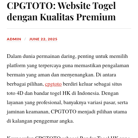
CPGTOTO: Website Togel
dengan Kualitas Premium
ADMIN
JUNE 22, 2025
Dalam dunia permainan daring, penting untuk memilih
platform yang terpercaya guna memastikan pengalaman
bermain yang aman dan menyenangkan. Di antara
berbagai pilihan,
cpgtoto
berdiri keluar sebagai situs
toto 4D dan bandar togel HK di Indonesia. Dengan
layanan yang profesional, banyaknya variasi pasar, serta
jaminan keamanan, CPGTOTO menjadi pilihan utama
di kalangan penggemar angka.