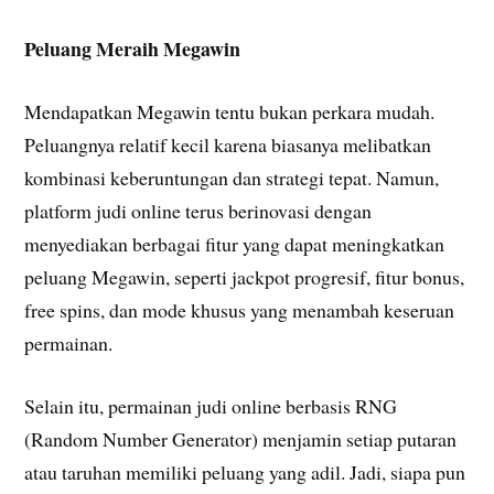
Peluang Meraih Megawin
Mendapatkan Megawin tentu bukan perkara mudah.
Peluangnya relatif kecil karena biasanya melibatkan
kombinasi keberuntungan dan strategi tepat. Namun,
platform judi online terus berinovasi dengan
menyediakan berbagai fitur yang dapat meningkatkan
peluang Megawin, seperti jackpot progresif, fitur bonus,
free spins, dan mode khusus yang menambah keseruan
permainan.
Selain itu, permainan judi online berbasis RNG
(Random Number Generator) menjamin setiap putaran
atau taruhan memiliki peluang yang adil. Jadi, siapa pun