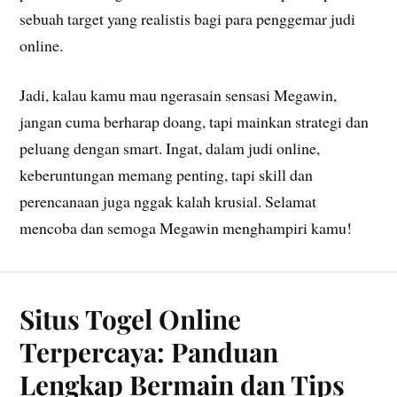
sebuah target yang realistis bagi para penggemar judi
online.
Jadi, kalau kamu mau ngerasain sensasi Megawin,
jangan cuma berharap doang, tapi mainkan strategi dan
peluang dengan smart. Ingat, dalam judi online,
keberuntungan memang penting, tapi skill dan
perencanaan juga nggak kalah krusial. Selamat
mencoba dan semoga Megawin menghampiri kamu!
Situs Togel Online
Terpercaya: Panduan
Lengkap Bermain dan Tips