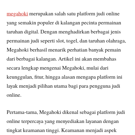
megahoki
merupakan salah satu platform judi online
yang semakin populer di kalangan pecinta permainan
taruhan digital. Dengan menghadirkan berbagai jenis
permainan judi seperti slot, togel, dan taruhan olahraga,
Megahoki berhasil menarik perhatian banyak pemain
dari berbagai kalangan. Artikel ini akan membahas
secara lengkap mengenai Megahoki, mulai dari
keunggulan, fitur, hingga alasan mengapa platform ini
layak menjadi pilihan utama bagi para pengguna judi
online.
Pertama-tama, Megahoki dikenal sebagai platform judi
online terpercaya yang menyediakan layanan dengan
tingkat keamanan tinggi. Keamanan menjadi aspek