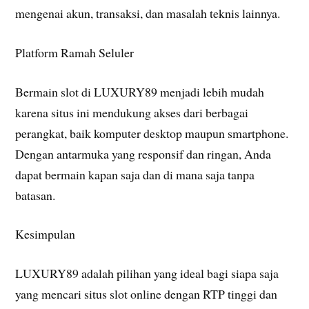
mengenai akun, transaksi, dan masalah teknis lainnya.
Platform Ramah Seluler
Bermain slot di LUXURY89 menjadi lebih mudah
karena situs ini mendukung akses dari berbagai
perangkat, baik komputer desktop maupun smartphone.
Dengan antarmuka yang responsif dan ringan, Anda
dapat bermain kapan saja dan di mana saja tanpa
batasan.
Kesimpulan
LUXURY89 adalah pilihan yang ideal bagi siapa saja
yang mencari situs slot online dengan RTP tinggi dan