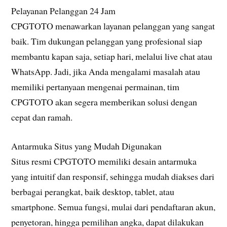
Pelayanan Pelanggan 24 Jam
CPGTOTO menawarkan layanan pelanggan yang sangat
baik. Tim dukungan pelanggan yang profesional siap
membantu kapan saja, setiap hari, melalui live chat atau
WhatsApp. Jadi, jika Anda mengalami masalah atau
memiliki pertanyaan mengenai permainan, tim
CPGTOTO akan segera memberikan solusi dengan
cepat dan ramah.
Antarmuka Situs yang Mudah Digunakan
Situs resmi CPGTOTO memiliki desain antarmuka
yang intuitif dan responsif, sehingga mudah diakses dari
berbagai perangkat, baik desktop, tablet, atau
smartphone. Semua fungsi, mulai dari pendaftaran akun,
penyetoran, hingga pemilihan angka, dapat dilakukan