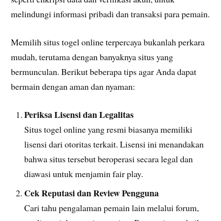
melindungi informasi pribadi dan transaksi para pemain.
Memilih situs togel online terpercaya bukanlah perkara
mudah, terutama dengan banyaknya situs yang
bermunculan. Berikut beberapa tips agar Anda dapat
bermain dengan aman dan nyaman:
Periksa Lisensi dan Legalitas
Situs togel online yang resmi biasanya memiliki
lisensi dari otoritas terkait. Lisensi ini menandakan
bahwa situs tersebut beroperasi secara legal dan
diawasi untuk menjamin fair play.
Cek Reputasi dan Review Pengguna
Cari tahu pengalaman pemain lain melalui forum,