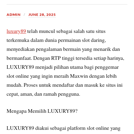
ADMIN
JUNE 28, 2025
luxury89
telah muncul sebagai salah satu situs
terkemuka dalam dunia permainan slot daring,
menyediakan pengalaman bermain yang menarik dan
bermanfaat. Dengan RTP tinggi tersedia setiap harinya,
LUXURY89 menjadi pilihan utama bagi penggemar
slot online yang ingin meraih Maxwin dengan lebih
mudah. Proses untuk mendaftar dan masuk ke situs ini
cepat, aman, dan ramah pengguna.
Mengapa Memilih LUXURY89?
LUXURY89 diakui sebagai platform slot online yang