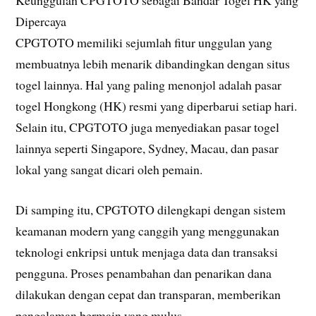
Keunggulan CPGTOTO sebagai Bandar Togel HK yang
Dipercaya
CPGTOTO memiliki sejumlah fitur unggulan yang
membuatnya lebih menarik dibandingkan dengan situs
togel lainnya. Hal yang paling menonjol adalah pasar
togel Hongkong (HK) resmi yang diperbarui setiap hari.
Selain itu, CPGTOTO juga menyediakan pasar togel
lainnya seperti Singapore, Sydney, Macau, dan pasar
lokal yang sangat dicari oleh pemain.
Di samping itu, CPGTOTO dilengkapi dengan sistem
keamanan modern yang canggih yang menggunakan
teknologi enkripsi untuk menjaga data dan transaksi
pengguna. Proses penambahan dan penarikan dana
dilakukan dengan cepat dan transparan, memberikan
pengalaman bermain yang mulus.