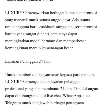
LUXURY89 menawarkan berbagai bonus dan promosi
yang menarik untuk semua anggotanya. Ada bonus
untuk anggota baru, cashback mingguan, serta promosi
harian yang sangat dinanti, semuanya dapat
meningkatkan modal bermain dan memperbesar
kemungkinan meraih kemenangan besar.
Layanan Pelanggan 24 Jam
Untuk memberikan kenyamanan kepada para pemain,
LUXURY89 menyediakan layanan pelanggan
profesional yang siap membantu 24 jam. Tim dukungan
dapat dihubungi melalui live chat, WhatsApp, atau
Telegram untuk menjawab berbagai pertanyaan