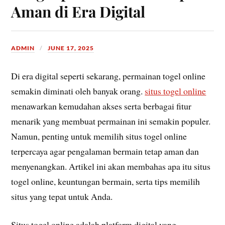
Aman di Era Digital
ADMIN
JUNE 17, 2025
Di era digital seperti sekarang, permainan togel online
semakin diminati oleh banyak orang.
situs togel online
menawarkan kemudahan akses serta berbagai fitur
menarik yang membuat permainan ini semakin populer.
Namun, penting untuk memilih situs togel online
terpercaya agar pengalaman bermain tetap aman dan
menyenangkan. Artikel ini akan membahas apa itu situs
togel online, keuntungan bermain, serta tips memilih
situs yang tepat untuk Anda.
Situs togel online adalah platform digital yang