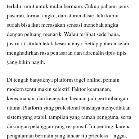
terlalu rumit untuk mulai bermain. Cukup pahami jenis
pasaran, format angka, dan aturan dasar, lalu kamu
sudah bisa ikut merasakan sensasi menebak angka
dengan peluang menarik. Walau terlihat sederhana,
justru di situlah letak keseruannya. Setiap putaran selalu
menghadirkan rasa penasaran dan adrenalin tipis-tipis
yang bikin nagih.
Di tengah banyaknya platform togel online, pemain
modern tentu makin selektif. Faktor keamanan,
kenyamanan, dan kecepatan layanan jadi pertimbangan
utama. Platform yang profesional biasanya menyediakan
sistem yang stabil, tampilan yang ramah pengguna, serta
dukungan pelanggan yang responsif. Ini penting, karena
pengalaman bermain yang lancar itu priceless—nggak