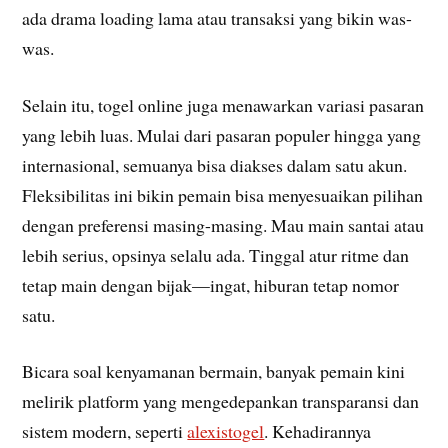
ada drama loading lama atau transaksi yang bikin was-
was.
Selain itu, togel online juga menawarkan variasi pasaran
yang lebih luas. Mulai dari pasaran populer hingga yang
internasional, semuanya bisa diakses dalam satu akun.
Fleksibilitas ini bikin pemain bisa menyesuaikan pilihan
dengan preferensi masing-masing. Mau main santai atau
lebih serius, opsinya selalu ada. Tinggal atur ritme dan
tetap main dengan bijak—ingat, hiburan tetap nomor
satu.
Bicara soal kenyamanan bermain, banyak pemain kini
melirik platform yang mengedepankan transparansi dan
sistem modern, seperti
alexistogel
. Kehadirannya