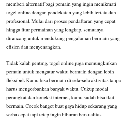
memberi alternatif bagi pemain yang ingin menikmati
togel online dengan pendekatan yang lebih tertata dan
profesional. Mulai dari proses pendaftaran yang cepat
hingga fitur permainan yang lengkap, semuanya
dirancang untuk mendukung pengalaman bermain yang
efisien dan menyenangkan.
Tidak kalah penting, togel online juga memungkinkan
pemain untuk mengatur waktu bermain dengan lebih
fleksibel. Kamu bisa bermain di sela-sela aktivitas tanpa
harus mengorbankan banyak waktu. Cukup modal
perangkat dan koneksi internet, kamu sudah bisa ikut
bermain. Cocok banget buat gaya hidup sekarang yang
serba cepat tapi tetap ingin hiburan berkualitas.