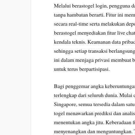
Melalui berastogel login, pengguna 
tanpa hambatan berarti. Fitur ini m
secara real-time serta melakukan de
berastogel menyediakan fitur live c
kendala teknis. Keamanan data pribad
sehingga setiap transaksi berlangsung
ini dalam menjaga privasi membuat b
untuk terus berpartisipasi.
Bagi penggemar angka keberuntungan,
terlengkap dari seluruh dunia. Mulai
Singapore, semua tersedia dalam satu 
togel menawarkan prediksi dan anali
menentukan angka jitu. Keberadaan 
menyenangkan dan menguntungkan. T