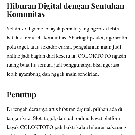
Hiburan Digital dengan Sentuhan
Komunitas
Selain soal game, banyak pemain yang ngerasa lebih
betah karena ada komunitas. Sharing tips slot, ngobrolin
pola togel, atau sekadar curhat pengalaman main judi
online jadi bagian dari keseruan. COLOKTOTO ngasih
ruang buat itu semua, jadi penggunanya bisa ngerasa
lebih nyambung dan nggak main sendirian.
Penutup
Di tengah derasnya arus hiburan digital, pilihan ada di
tangan kita. Slot, togel, dan judi online lewat platform
kayak COLOKTOTO jadi bukti kalau hiburan sekarang