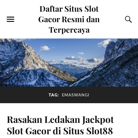
Daftar Situs Slot
Gacor Resmi dan
Terpercaya
TAG:
EMASWANGI
Rasakan Ledakan Jackpot
Slot Gacor di Situs Slot88