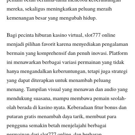
mereka, sekaligus meningkatkan peluang meraih
kemenangan besar yang mengubah hidup.
Bagi pecinta hiburan kasino virtual, slot777 online
menjadi pilihan favorit karena menyediakan pengalaman
bermain yang komprehensif dan penuh inovasi. Platform
ini menawarkan berbagai variasi permainan yang tidak
hanya mengandalkan keberuntungan, tetapi juga strategi
yang dapat diterapkan untuk menambah peluang
menang. Tampilan visual yang menawan dan audio yang
mendukung suasana, mampu membawa pemain seolah-
olah berada di kasino nyata. Keberadaan fitur bonus dan
putaran gratis menambah daya tarik, membuat para
pengguna semakin betah menjelajahi berbagai
permainan dari slot777 online, dan berharap