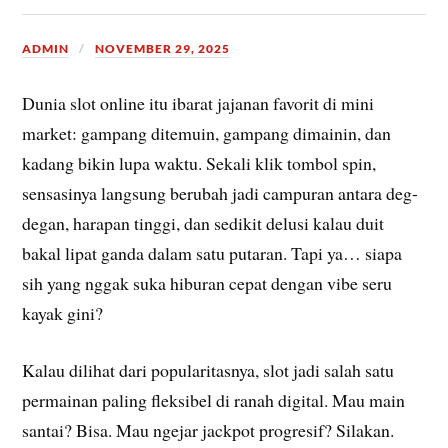
ADMIN
NOVEMBER 29, 2025
Dunia slot online itu ibarat jajanan favorit di mini
market: gampang ditemuin, gampang dimainin, dan
kadang bikin lupa waktu. Sekali klik tombol spin,
sensasinya langsung berubah jadi campuran antara deg-
degan, harapan tinggi, dan sedikit delusi kalau duit
bakal lipat ganda dalam satu putaran. Tapi ya… siapa
sih yang nggak suka hiburan cepat dengan vibe seru
kayak gini?
Kalau dilihat dari popularitasnya, slot jadi salah satu
permainan paling fleksibel di ranah digital. Mau main
santai? Bisa. Mau ngejar jackpot progresif? Silakan.