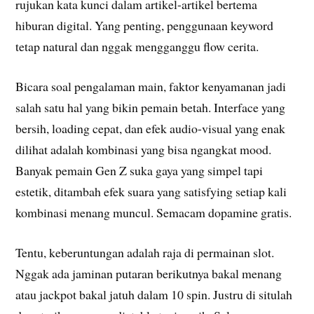
rujukan kata kunci dalam artikel-artikel bertema
hiburan digital. Yang penting, penggunaan keyword
tetap natural dan nggak mengganggu flow cerita.
Bicara soal pengalaman main, faktor kenyamanan jadi
salah satu hal yang bikin pemain betah. Interface yang
bersih, loading cepat, dan efek audio-visual yang enak
dilihat adalah kombinasi yang bisa ngangkat mood.
Banyak pemain Gen Z suka gaya yang simpel tapi
estetik, ditambah efek suara yang satisfying setiap kali
kombinasi menang muncul. Semacam dopamine gratis.
Tentu, keberuntungan adalah raja di permainan slot.
Nggak ada jaminan putaran berikutnya bakal menang
atau jackpot bakal jatuh dalam 10 spin. Justru di situlah