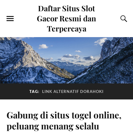
Daftar Situs Slot
Gacor Resmi dan
Terpercaya
TAG:
LINK ALTERNATIF DORAHOKI
Gabung di situs togel online,
peluang menang selalu