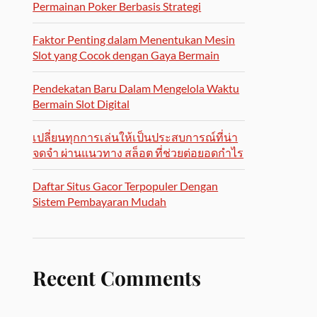
Permainan Poker Berbasis Strategi
Faktor Penting dalam Menentukan Mesin
Slot yang Cocok dengan Gaya Bermain
Pendekatan Baru Dalam Mengelola Waktu
Bermain Slot Digital
เปลี่ยนทุกการเล่นให้เป็นประสบการณ์ที่น่า
จดจำ ผ่านแนวทาง สล็อต ที่ช่วยต่อยอดกำไร
Daftar Situs Gacor Terpopuler Dengan
Sistem Pembayaran Mudah
Recent Comments