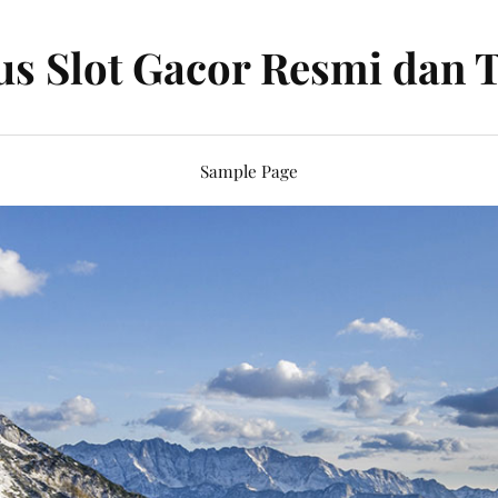
tus Slot Gacor Resmi dan 
Sample Page