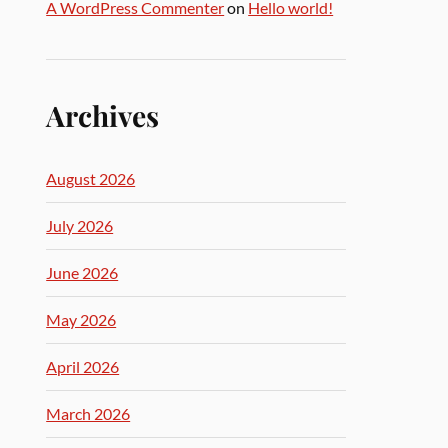
A WordPress Commenter
on
Hello world!
Archives
August 2026
July 2026
June 2026
May 2026
April 2026
March 2026