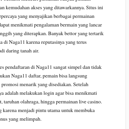
an kemudahan akses yang ditawarkannya. Situs ini
terpercaya yang menyajikan berbagai permainan
apat menikmati pengalaman bermain yang lancar
ggih yang diterapkan. Banyak bettor yang tertarik
 di Naga11 karena reputasinya yang terus
i daring tanah air.
es pendaftaran di Naga11 sangat simpel dan tidak
kan Naga11 daftar, pemain bisa langsung
n promosi menarik yang disediakan. Setelah
nya adalah melakukan login agar bisa menikmati
ot, taruhan olahraga, hingga permainan live casino.
g karena menjadi pintu utama untuk membuka
onus yang melimpah.