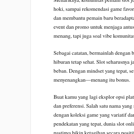
hoki, sampai rekomendasi game favori
dan membantu pemain baru beradapta
event dan promo untuk menjaga antusi
menang, tapi juga soal vibe komunita
Sebagai catatan, bermainlah dengan b
hiburan tetap sehat. Slot seharusnya 
beban. Dengan mindset yang tepat, se
menyenangkan—menang itu bonus.
Buat kamu yang lagi eksplor opsi pla
dan preferensi. Salah satu nama yang
dengan koleksi game yang variatif d
pendekatan yang tepat, dunia slot onli
pastinya bikin ketagihan secara positi