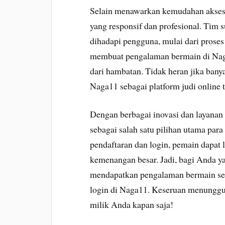
Selain menawarkan kemudahan akses, 
yang responsif dan profesional. Tim 
dihadapi pengguna, mulai dari proses
membuat pengalaman bermain di Nag
dari hambatan. Tidak heran jika ban
Naga11 sebagai platform judi online t
Dengan berbagai inovasi dan layanan 
sebagai salah satu pilihan utama par
pendaftaran dan login, pemain dapat 
kemenangan besar. Jadi, bagi Anda y
mendapatkan pengalaman bermain seru
login di Naga11. Keseruan menunggu 
milik Anda kapan saja!