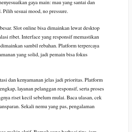
a menyesuaikan gaya main: mau yang santai dan
d. Pilih sesuai mood, no pressure.
us besar. Slot online bisa dimainkan lewat desktop
lasi ribet. Interface yang responsif memastikan
 dimainkan sambil rebahan. Platform terpercaya
manan yang solid, jadi pemain bisa fokus
.
si dan kenyamanan jelas jadi prioritas. Platform
ngkap, layanan pelanggan responsif, serta proses
ngnya riset kecil sebelum mulai. Baca ulasan, cek
 transparan. Sekali nemu yang pas, pengalaman
ga makin aktif. Banyak yang berbagi tips, jam