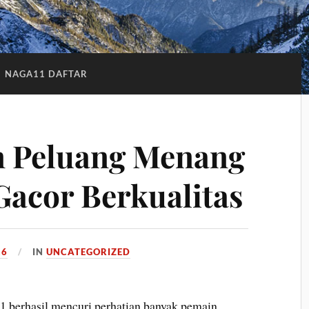
:
NAGA11 DAFTAR
 Peluang Menang
 Gacor Berkualitas
26
IN
UNCATEGORIZED
1 berhasil mencuri perhatian banyak pemain