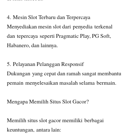
4. Mesin Slot Terbaru dan Terpercaya
Menyediakan mesin slot dari penyedia terkenal
dan tepercaya seperti Pragmatic Play, PG Soft,
Habanero, dan lainnya.
5. Pelayanan Pelanggan Responsif
Dukungan yang cepat dan ramah sangat membantu
pemain menyelesaikan masalah selama bermain.
Mengapa Memilih Situs Slot Gacor?
Memilih situs slot gacor memiliki berbagai
keuntungan, antara lain: