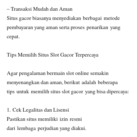
– Transaksi Mudah dan Aman
Situs gacor biasanya menyediakan berbagai metode
pembayaran yang aman serta proses penarikan yang
cepat.
Tips Memilih Situs Slot Gacor Terpercaya
Agar pengalaman bermain slot online semakin
menyenangkan dan aman, berikut adalah beberapa
tips untuk memilih situs slot gacor yang bisa dipercaya:
1. Cek Legalitas dan Lisensi
Pastikan situs memiliki izin resmi
dari lembaga perjudian yang diakui.