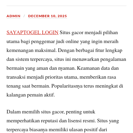
ADMIN
DECEMBER 10, 2025
SAYAPTOGEL LOGIN
Situs gacor menjadi pilihan
utama bagi penggemar judi online yang ingin meraih
kemenangan maksimal. Dengan berbagai fitur lengkap
dan sistem terpercaya, situs ini menawarkan pengalaman
bermain yang aman dan nyaman. Keamanan data dan
transaksi menjadi prioritas utama, memberikan rasa
tenang saat bermain. Popularitasnya terus meningkat di
kalangan pemain aktif.
Dalam memilih situs gacor, penting untuk
memperhatikan reputasi dan lisensi resmi. Situs yang
terpercaya biasanya memiliki ulasan positif dari