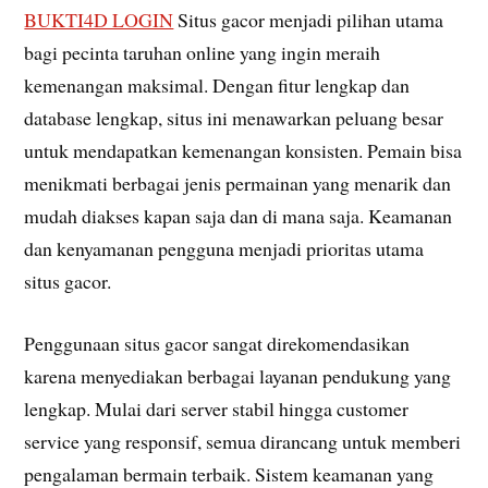
BUKTI4D LOGIN
Situs gacor menjadi pilihan utama
bagi pecinta taruhan online yang ingin meraih
kemenangan maksimal. Dengan fitur lengkap dan
database lengkap, situs ini menawarkan peluang besar
untuk mendapatkan kemenangan konsisten. Pemain bisa
menikmati berbagai jenis permainan yang menarik dan
mudah diakses kapan saja dan di mana saja. Keamanan
dan kenyamanan pengguna menjadi prioritas utama
situs gacor.
Penggunaan situs gacor sangat direkomendasikan
karena menyediakan berbagai layanan pendukung yang
lengkap. Mulai dari server stabil hingga customer
service yang responsif, semua dirancang untuk memberi
pengalaman bermain terbaik. Sistem keamanan yang