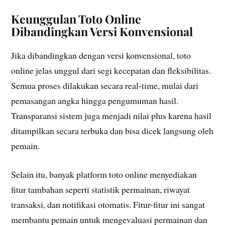
Keunggulan Toto Online
Dibandingkan Versi Konvensional
Jika dibandingkan dengan versi konvensional, toto
online jelas unggul dari segi kecepatan dan fleksibilitas.
Semua proses dilakukan secara real-time, mulai dari
pemasangan angka hingga pengumuman hasil.
Transparansi sistem juga menjadi nilai plus karena hasil
ditampilkan secara terbuka dan bisa dicek langsung oleh
pemain.
Selain itu, banyak platform toto online menyediakan
fitur tambahan seperti statistik permainan, riwayat
transaksi, dan notifikasi otomatis. Fitur-fitur ini sangat
membantu pemain untuk mengevaluasi permainan dan