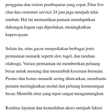
pengguna dan sistem pembayaran yang cepat. Fitur live
chat dan customer service 24 jam juga menjadi nilai
tambah. Hal ini memastikan pemain mendapatkan
dukungan kapan saja diperlukan, meningkatkan
kepercayaan.
Selain itu, situs gacor menyediakan berbagai jenis
permainan menarik seperti slot, togel, dan taruhan
olahraga. Variasi permainan ini memberikan peluang
besar untuk menang dan menambah keseruan bermain.
Promo dan bonus menarik sering ditawarkan, membantu
pemain meningkatkan modal dan peluang kemenangan
besar. Memilih situs yang tepat sangat menguntungkan.
Kualitas layanan dan kemudahan akses menjadi faktor