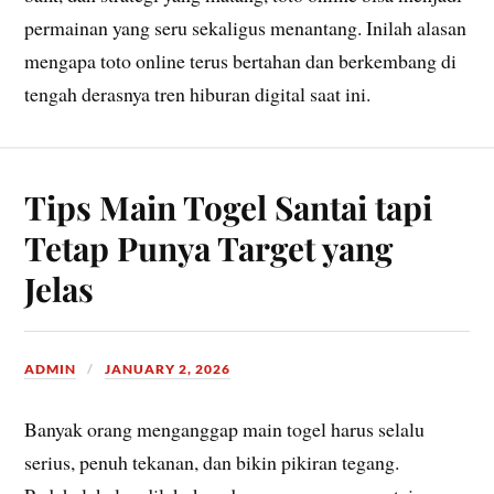
permainan yang seru sekaligus menantang. Inilah alasan
mengapa toto online terus bertahan dan berkembang di
tengah derasnya tren hiburan digital saat ini.
Tips Main Togel Santai tapi
Tetap Punya Target yang
Jelas
ADMIN
JANUARY 2, 2026
Banyak orang menganggap main togel harus selalu
serius, penuh tekanan, dan bikin pikiran tegang.