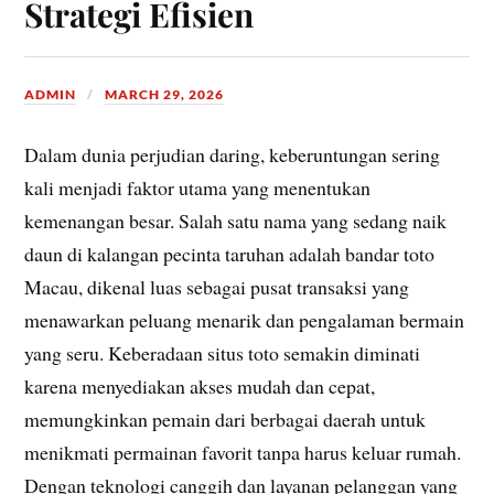
Strategi Efisien
ADMIN
MARCH 29, 2026
Dalam dunia perjudian daring, keberuntungan sering
kali menjadi faktor utama yang menentukan
kemenangan besar. Salah satu nama yang sedang naik
daun di kalangan pecinta taruhan adalah bandar toto
Macau, dikenal luas sebagai pusat transaksi yang
menawarkan peluang menarik dan pengalaman bermain
yang seru. Keberadaan situs toto semakin diminati
karena menyediakan akses mudah dan cepat,
memungkinkan pemain dari berbagai daerah untuk
menikmati permainan favorit tanpa harus keluar rumah.
Dengan teknologi canggih dan layanan pelanggan yang