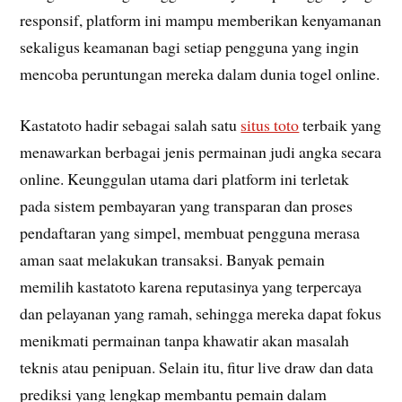
responsif, platform ini mampu memberikan kenyamanan
sekaligus keamanan bagi setiap pengguna yang ingin
mencoba peruntungan mereka dalam dunia togel online.
Kastatoto hadir sebagai salah satu
situs toto
terbaik yang
menawarkan berbagai jenis permainan judi angka secara
online. Keunggulan utama dari platform ini terletak
pada sistem pembayaran yang transparan dan proses
pendaftaran yang simpel, membuat pengguna merasa
aman saat melakukan transaksi. Banyak pemain
memilih kastatoto karena reputasinya yang terpercaya
dan pelayanan yang ramah, sehingga mereka dapat fokus
menikmati permainan tanpa khawatir akan masalah
teknis atau penipuan. Selain itu, fitur live draw dan data
prediksi yang lengkap membantu pemain dalam