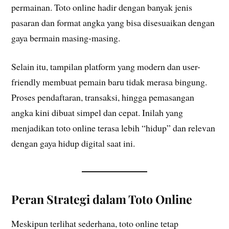
permainan. Toto online hadir dengan banyak jenis
pasaran dan format angka yang bisa disesuaikan dengan
gaya bermain masing-masing.
Selain itu, tampilan platform yang modern dan user-
friendly membuat pemain baru tidak merasa bingung.
Proses pendaftaran, transaksi, hingga pemasangan
angka kini dibuat simpel dan cepat. Inilah yang
menjadikan toto online terasa lebih “hidup” dan relevan
dengan gaya hidup digital saat ini.
Peran Strategi dalam Toto Online
Meskipun terlihat sederhana, toto online tetap