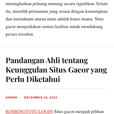
meningkatkan peluang menang secara signifikan. Selain
itu, memilih permainan yang sesuai dengan kemampuan
dan memahami aturan main adalah kunci utama. Situs
gacor menyediakan semua fasilitas untuk mendukung
proses tersebut.
Pandangan Ahli tentang
Keunggulan Situs Gacor yang
Perlu Diketahui
ADMIN
DECEMBER 10, 2025
KOMENGTOTO LOGIN
Situs gacor menjadi pilihan