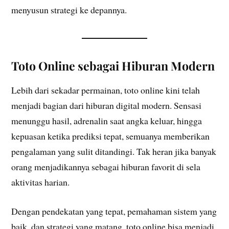
menyusun strategi ke depannya.
Toto Online sebagai Hiburan Modern
Lebih dari sekadar permainan, toto online kini telah
menjadi bagian dari hiburan digital modern. Sensasi
menunggu hasil, adrenalin saat angka keluar, hingga
kepuasan ketika prediksi tepat, semuanya memberikan
pengalaman yang sulit ditandingi. Tak heran jika banyak
orang menjadikannya sebagai hiburan favorit di sela
aktivitas harian.
Dengan pendekatan yang tepat, pemahaman sistem yang
baik, dan strategi yang matang, toto online bisa menjadi