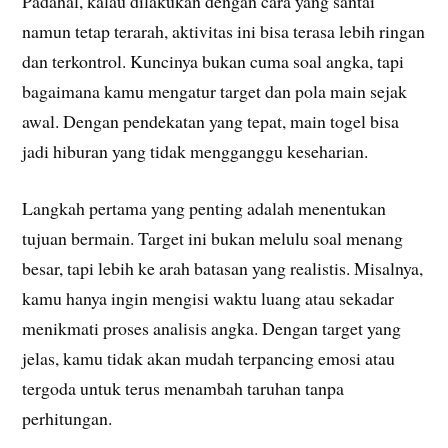
Padahal, kalau dilakukan dengan cara yang santai
namun tetap terarah, aktivitas ini bisa terasa lebih ringan
dan terkontrol. Kuncinya bukan cuma soal angka, tapi
bagaimana kamu mengatur target dan pola main sejak
awal. Dengan pendekatan yang tepat, main togel bisa
jadi hiburan yang tidak mengganggu keseharian.
Langkah pertama yang penting adalah menentukan
tujuan bermain. Target ini bukan melulu soal menang
besar, tapi lebih ke arah batasan yang realistis. Misalnya,
kamu hanya ingin mengisi waktu luang atau sekadar
menikmati proses analisis angka. Dengan target yang
jelas, kamu tidak akan mudah terpancing emosi atau
tergoda untuk terus menambah taruhan tanpa
perhitungan.