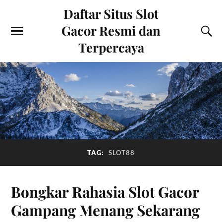
Daftar Situs Slot
Gacor Resmi dan
Terpercaya
TAG:
SLOT88
Bongkar Rahasia Slot Gacor
Gampang Menang Sekarang