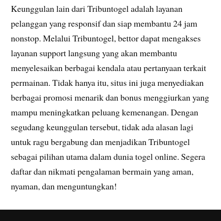
Keunggulan lain dari Tribuntogel adalah layanan
pelanggan yang responsif dan siap membantu 24 jam
nonstop. Melalui Tribuntogel, bettor dapat mengakses
layanan support langsung yang akan membantu
menyelesaikan berbagai kendala atau pertanyaan terkait
permainan. Tidak hanya itu, situs ini juga menyediakan
berbagai promosi menarik dan bonus menggiurkan yang
mampu meningkatkan peluang kemenangan. Dengan
segudang keunggulan tersebut, tidak ada alasan lagi
untuk ragu bergabung dan menjadikan Tribuntogel
sebagai pilihan utama dalam dunia togel online. Segera
daftar dan nikmati pengalaman bermain yang aman,
nyaman, dan menguntungkan!