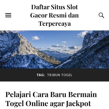
Daftar Situs Slot
Gacor Resmi dan
Terpercaya
TAG:
TRIBUN TOGEL
Pelajari Cara Baru Bermain
Togel Online agar Jackpot