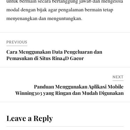
untuk bermain secara bertanggung jawab dan mengelola
modal dengan bijak agar pengalaman bermain tetap
menyenangkan dan menguntungkan.
PREVIOUS
Cara Menggunakan Data Pengeluaran dan
Pemasukan di Situs Rina4D Gacor
NEXT
Panduan Menggunakan Aplikasi Mobile
Winning303 yang Ringan dan Mudah Digunakan
Leave a Reply