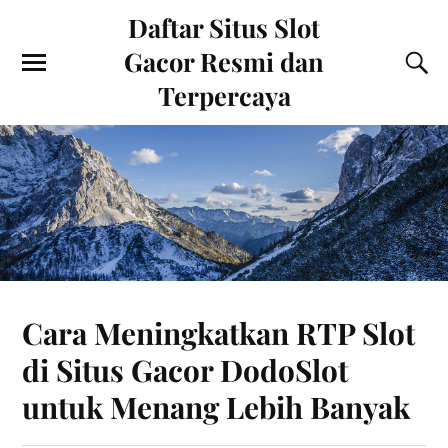
Daftar Situs Slot
Gacor Resmi dan
Terpercaya
Cara Meningkatkan RTP Slot
di Situs Gacor DodoSlot
untuk Menang Lebih Banyak