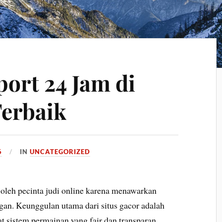
port 24 Jam di
Terbaik
6
IN
UNCATEGORIZED
 oleh pecinta judi online karena menawarkan
an. Keunggulan utama dari situs gacor adalah
t sistem permainan yang fair dan transparan.