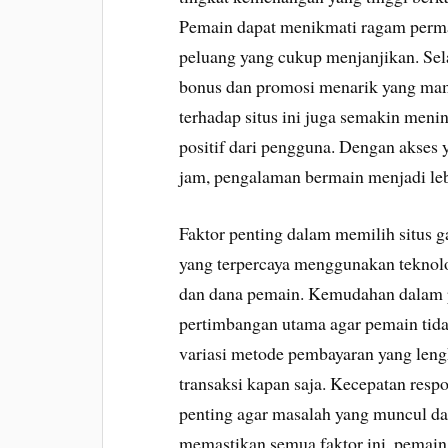
Pemain dapat menikmati ragam permain
peluang yang cukup menjanjikan. Selai
bonus dan promosi menarik yang ma
terhadap situs ini juga semakin meni
positif dari pengguna. Dengan akses
jam, pengalaman bermain menjadi l
Faktor penting dalam memilih situs g
yang terpercaya menggunakan teknolo
dan dana pemain. Kemudahan dalam p
pertimbangan utama agar pemain tida
variasi metode pembayaran yang le
transaksi kapan saja. Kecepatan respo
penting agar masalah yang muncul da
memastikan semua faktor ini, pemain