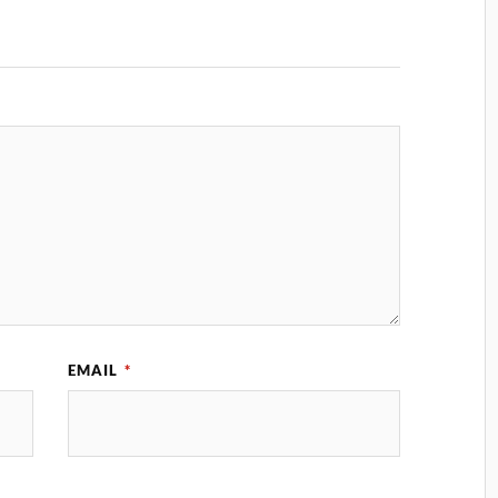
EMAIL
*