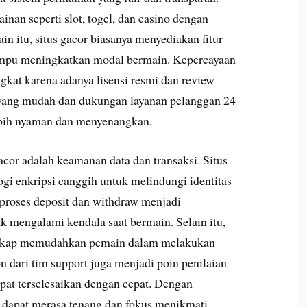
an seperti slot, togel, dan casino dengan
n itu, situs gacor biasanya menyediakan fitur
mpu meningkatkan modal bermain. Kepercayaan
ngkat karena adanya lisensi resmi dan review
 yang mudah dan dukungan layanan pelanggan 24
ebih nyaman dan menyenangkan.
acor adalah keamanan data dan transaksi. Situs
gi enkripsi canggih untuk melindungi identitas
roses deposit dan withdraw menjadi
k mengalami kendala saat bermain. Selain itu,
ngkap memudahkan pemain dalam melakukan
n dari tim support juga menjadi poin penilaian
pat terselesaikan dengan cepat. Dengan
 dapat merasa tenang dan fokus menikmati