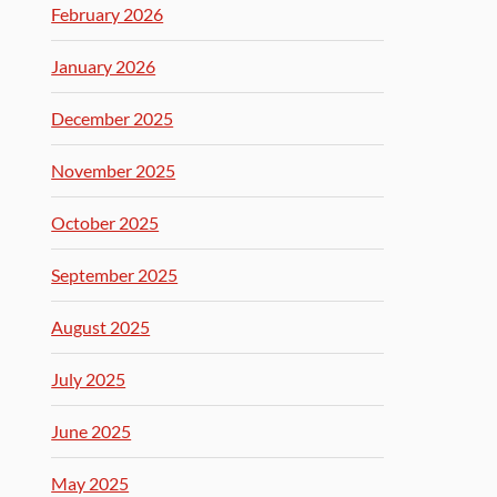
February 2026
January 2026
December 2025
November 2025
October 2025
September 2025
August 2025
July 2025
June 2025
May 2025