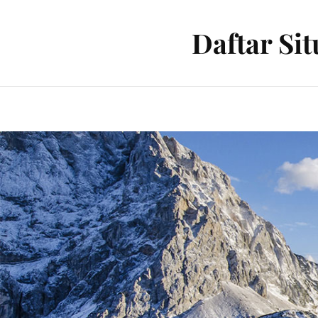
Daftar Si