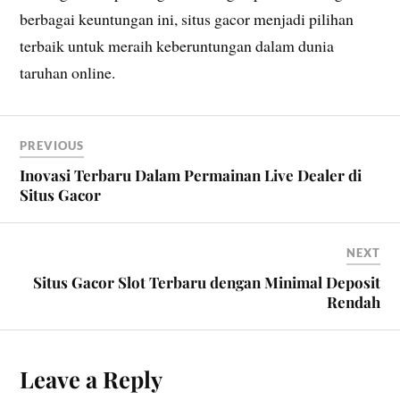
berbagai keuntungan ini, situs gacor menjadi pilihan
terbaik untuk meraih keberuntungan dalam dunia
taruhan online.
PREVIOUS
Inovasi Terbaru Dalam Permainan Live Dealer di
Situs Gacor
NEXT
Situs Gacor Slot Terbaru dengan Minimal Deposit
Rendah
Leave a Reply