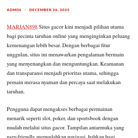
ADMIN
DECEMBER 26, 2025
MARJAN898
Situs gacor kini menjadi pilihan utama
bagi pecinta taruhan online yang menginginkan peluang
kemenangan lebih besar. Dengan berbagai fitur
unggulan, situs ini menawarkan pengalaman bermain
yang menyenangkan dan menguntungkan. Keamanan
dan transparansi menjadi prioritas utama, sehingga
pemain merasa nyaman dan percaya saat melakukan
taruhan.
Pengguna dapat mengakses berbagai permainan
menarik seperti slot, poker, dan sportsbook dengan
mudah melalui situs gacor. Tampilan antarmuka yang
user-friendly memudahkan navigasi, bahkan bagi