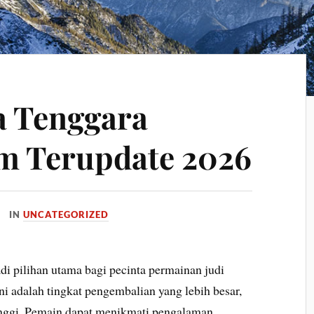
ia Tenggara
em Terupdate 2026
IN
UNCATEGORIZED
di pilihan utama bagi pecinta permainan judi
ni adalah tingkat pengembalian yang lebih besar,
nggi. Pemain dapat menikmati pengalaman