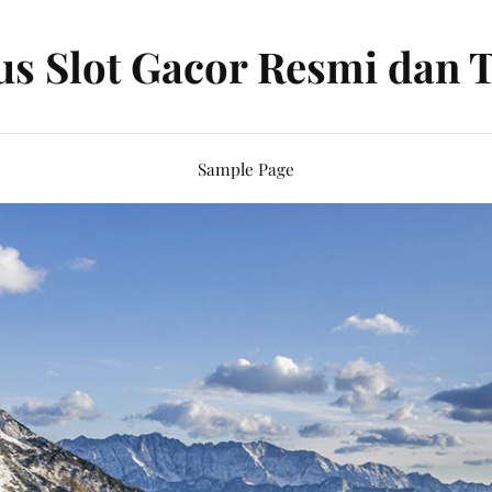
tus Slot Gacor Resmi dan 
Sample Page