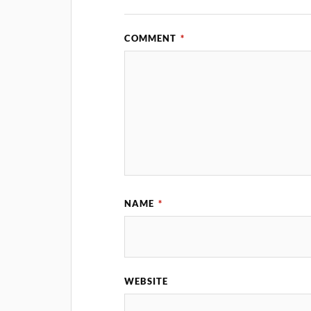
COMMENT
*
NAME
*
WEBSITE