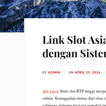
Link Slot As
dengan Sist
BY
ADMIN
ON
APRIL 29, 2026
slot gacor
Situs slot RTP tinggi menja
online. Keunggulan utama dari situs i
sehingga peluang menang semakin ti