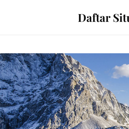
Daftar Si