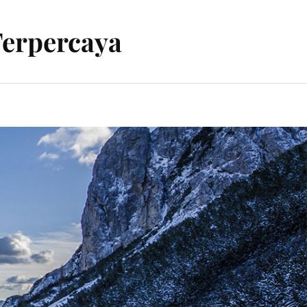
Terpercaya