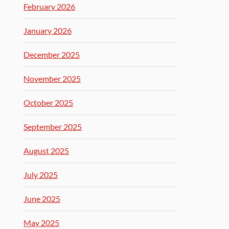
February 2026
January 2026
December 2025
November 2025
October 2025
September 2025
August 2025
July 2025
June 2025
May 2025