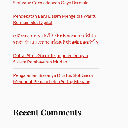
Slot yang Cocok dengan Gaya Bermain
Pendekatan Baru Dalam Mengelola Waktu
Bermain Slot Digital
เปลี่ยนทุกการเล่นให้เป็นประสบการณ์ที่น่า
จดจำ ผ่านแนวทาง สล็อต ที่ช่วยต่อยอดกำไร
Daftar Situs Gacor Terpopuler Dengan
Sistem Pembayaran Mudah
Pengalaman Biasanya Di Situs Slot Gacor
Membuat Pemain Lebih Sering Menang
Recent Comments