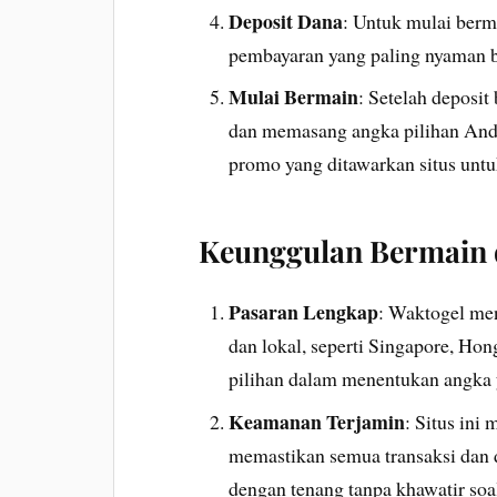
Deposit Dana
: Untuk mulai berm
pembayaran yang paling nyaman b
Mulai Bermain
: Setelah deposit
dan memasang angka pilihan And
promo yang ditawarkan situs unt
Keunggulan Bermain 
Pasaran Lengkap
: Waktogel men
dan lokal, seperti Singapore, Ho
pilihan dalam menentukan angka 
Keamanan Terjamin
: Situs ini
memastikan semua transaksi dan 
dengan tenang tanpa khawatir soa