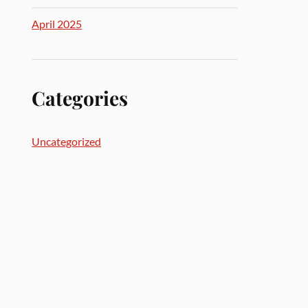
April 2025
Categories
Uncategorized