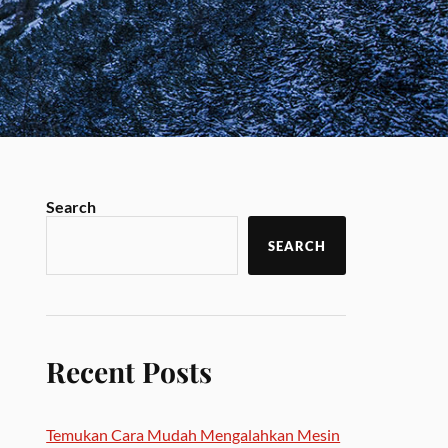
Search
SEARCH
Recent Posts
Temukan Cara Mudah Mengalahkan Mesin