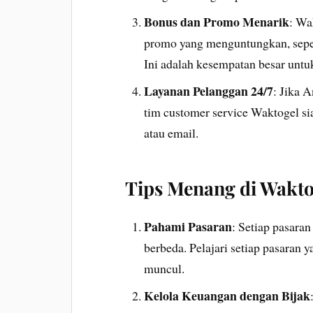
Bonus dan Promo Menarik
: Wa
promo yang menguntungkan, sepert
Ini adalah kesempatan besar unt
Layanan Pelanggan 24/7
: Jika 
tim customer service Waktogel si
atau email.
Tips Menang di Wakto
Pahami Pasaran
: Setiap pasaran
berbeda. Pelajari setiap pasaran y
muncul.
Kelola Keuangan dengan Bijak