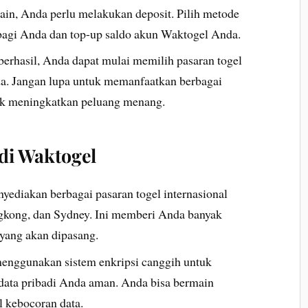
ain, Anda perlu melakukan deposit. Pilih metode
agi Anda dan top-up saldo akun Waktogel Anda.
 berhasil, Anda dapat mulai memilih pasaran togel
a. Jangan lupa untuk memanfaatkan berbagai
uk meningkatkan peluang menang.
di Waktogel
yediakan berbagai pasaran togel internasional
ngkong, dan Sydney. Ini memberi Anda banyak
yang akan dipasang.
 menggunakan sistem enkripsi canggih untuk
data pribadi Anda aman. Anda bisa bermain
l kebocoran data.