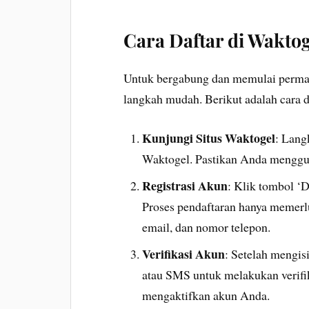
Cara Daftar di Waktog
Untuk bergabung dan memulai permai
langkah mudah. Berikut adalah cara d
Kunjungi Situs Waktogel
: Lang
Waktogel. Pastikan Anda menggu
Registrasi Akun
: Klik tombol ‘D
Proses pendaftaran hanya memerlu
email, dan nomor telepon.
Verifikasi Akun
: Setelah mengis
atau SMS untuk melakukan verifika
mengaktifkan akun Anda.