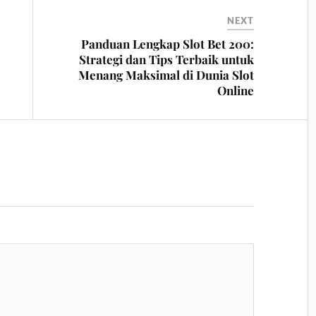
NEXT
Panduan Lengkap Slot Bet 200:
Strategi dan Tips Terbaik untuk
Menang Maksimal di Dunia Slot
Online