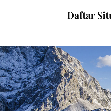
Daftar Si