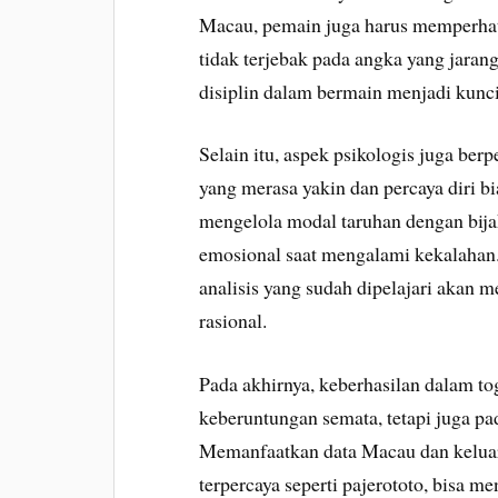
Macau, pemain juga harus memperhati
tidak terjebak pada angka yang jarang
disiplin dalam bermain menjadi kun
Selain itu, aspek psikologis juga ber
yang merasa yakin dan percaya diri b
mengelola modal taruhan dengan bijak
emosional saat mengalami kekalahan. 
analisis yang sudah dipelajari akan
rasional.
Pada akhirnya, keberhasilan dalam to
keberuntungan semata, tetapi juga pa
Memanfaatkan data Macau dan keluara
terpercaya seperti pajerototo, bisa me