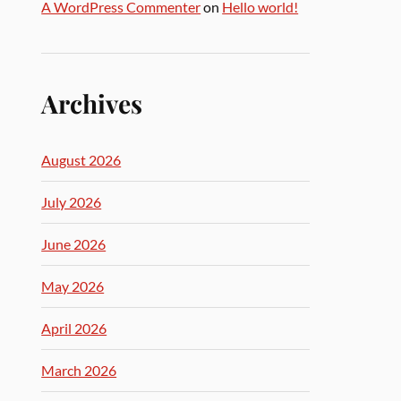
A WordPress Commenter
on
Hello world!
Archives
August 2026
July 2026
June 2026
May 2026
April 2026
March 2026