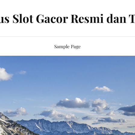
tus Slot Gacor Resmi dan 
Sample Page