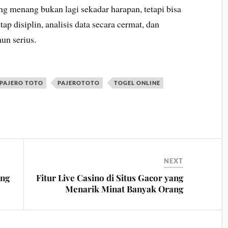
g menang bukan lagi sekadar harapan, tetapi bisa
tap disiplin, analisis data secara cermat, dan
un serius.
PAJERO TOTO
PAJEROTOTO
TOGEL ONLINE
NEXT
ang
Fitur Live Casino di Situs Gacor yang
Menarik Minat Banyak Orang