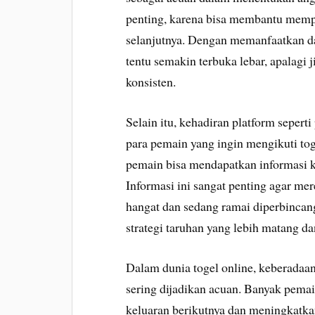
penting, karena bisa membantu mempe
selanjutnya. Dengan memanfaatkan da
tentu semakin terbuka lebar, apalagi j
konsisten.
Selain itu, kehadiran platform seper
para pemain yang ingin mengikuti toge
pemain bisa mendapatkan informasi k
Informasi ini sangat penting agar me
hangat dan sedang ramai diperbinca
strategi taruhan yang lebih matang da
Dalam dunia togel online, keberadaan
sering dijadikan acuan. Banyak pema
keluaran berikutnya dan meningkatka