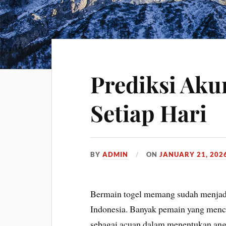
Prediksi Aku
Setiap Hari
BY
ADMIN
ON
JANUARY 21, 202
Bermain togel memang sudah menjadi 
Indonesia. Banyak pemain yang menc
sebagai acuan dalam menentukan ang