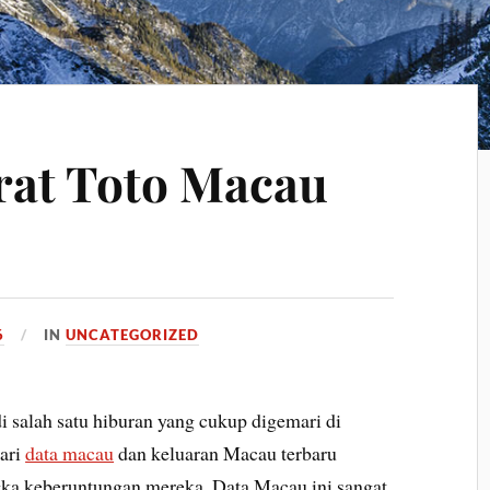
rat Toto Macau
6
IN
UNCATEGORIZED
salah satu hiburan yang cukup digemari di
ari
data macau
dan keluaran Macau terbaru
ka keberuntungan mereka. Data Macau ini sangat