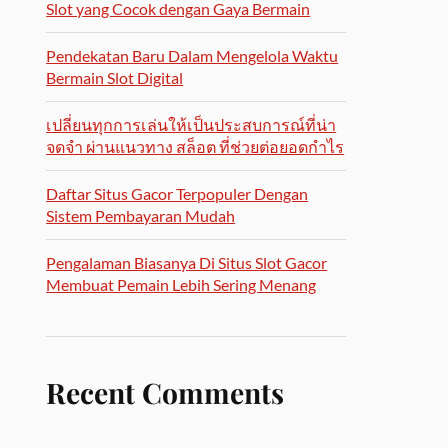
Slot yang Cocok dengan Gaya Bermain
Pendekatan Baru Dalam Mengelola Waktu
Bermain Slot Digital
เปลี่ยนทุกการเล่นให้เป็นประสบการณ์ที่น่า
จดจำ ผ่านแนวทาง สล็อต ที่ช่วยต่อยอดกำไร
Daftar Situs Gacor Terpopuler Dengan
Sistem Pembayaran Mudah
Pengalaman Biasanya Di Situs Slot Gacor
Membuat Pemain Lebih Sering Menang
Recent Comments