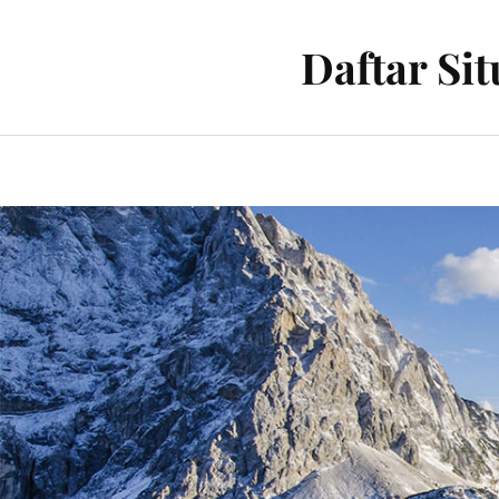
Daftar Si