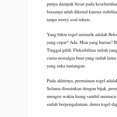
punya dampak besar pada keseluruhan
biasanya udah dikenal karena stabilit
tanpa worry soal teknis.
Yang bikin togel menarik adalah flek
yang cepat? Ada. Mau yang harian? 
Tinggal pilih. Fleksibilitas inilah yan
cuma nostalgia buat yang sudah lama 
yang suka tantangan.
Pada akhirnya, permainan togel adalah
Selama dimainkan dengan bijak, permai
mengisi waktu luang sambil memacu
sudah berpengalaman, dunia togel dig