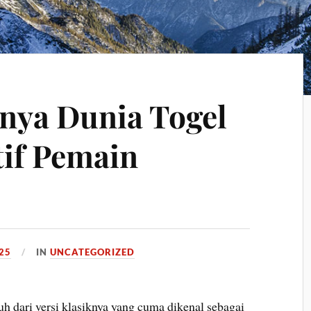
nya Dunia Togel
tif Pemain
25
IN
UNCATEGORIZED
h dari versi klasiknya yang cuma dikenal sebagai