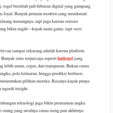
, togel berubah jadi hiburan digital yang gampang
itas loyal. Banyak pemain modern yang menikmati
eluang menangnya, tapi juga karena sensasi
ang bikin nagih—kayak main game, tapi versi
 relevan sampai sekarang adalah karena platform
haitogel
Banyak situs terpercaya seperti
yang
 lebih aman, cepat, dan transparan. Bukan cuma
ik angka, pola keluaran, hingga prediksi berbasis
 menentukan pilihan mereka. Rasanya kayak punya
 ngasih insight.
embangan teknologi juga bikin permainan angka
n orang yang awalnya cuma iseng pun akhirnya