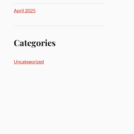
April 2025
Categories
Uncategorized