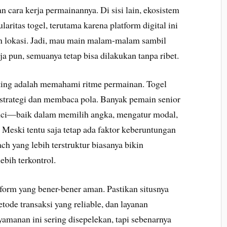
 cara kerja permainannya. Di sisi lain, ekosistem
ritas togel, terutama karena platform digital ini
n lokasi. Jadi, mau main malam-malam sambil
ja pun, semuanya tetap bisa dilakukan tanpa ribet.
enting adalah memahami ritme permainan. Togel
e strategi dan membaca pola. Banyak pemain senior
unci—baik dalam memilih angka, mengatur modal,
eski tentu saja tetap ada faktor keberuntungan
ach yang lebih terstruktur biasanya bikin
ebih terkontrol.
latform yang bener-bener aman. Pastikan situsnya
tode transaksi yang reliable, dan layanan
yamanan ini sering disepelekan, tapi sebenarnya