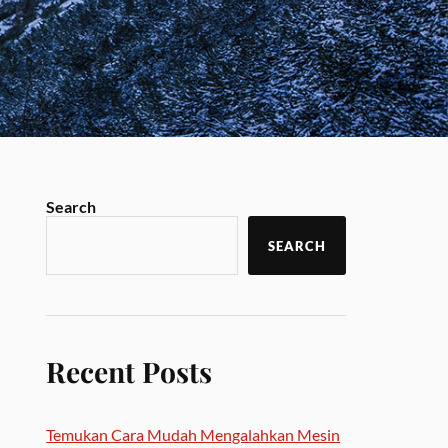
Search
SEARCH
Recent Posts
Temukan Cara Mudah Mengalahkan Mesin