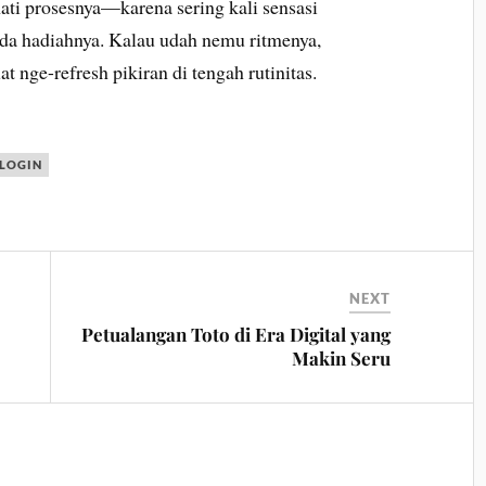
ati prosesnya—karena sering kali sensasi
ada hadiahnya. Kalau udah nemu ritmenya,
at nge-refresh pikiran di tengah rutinitas.
 LOGIN
NEXT
Petualangan Toto di Era Digital yang
Makin Seru