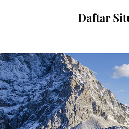
Daftar Si