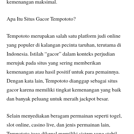
kemenangan maksimal.
Apa Itu Situs Gacor Tempototo?
Tempototo merupakan salah satu platform judi online
yang populer di kalangan pecinta taruhan, terutama di
Indonesia. Istilah “gacor” dalam konteks perjudian
merujuk pada situs yang sering memberikan
kemenangan atau hasil positif untuk para pemainnya.
Dengan kata lain, Tempototo dianggap sebagai situs
gacor karena memiliki tingkat kemenangan yang baik
dan banyak peluang untuk meraih jackpot besar.
Selain menyediakan beragam permainan seperti togel,
slot online, casino live, dan jenis permainan lain,
Tempototo juga dikenal memiliki sistem yang stabil,