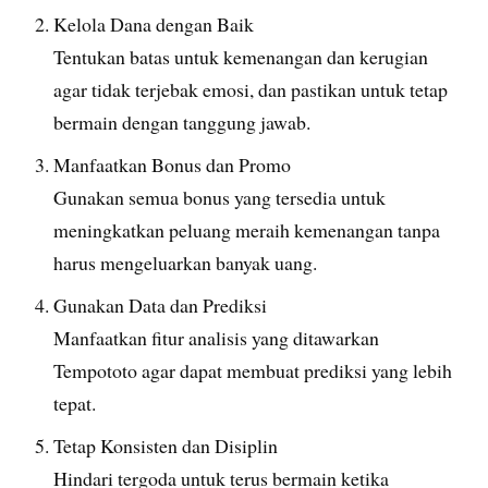
Kelola Dana dengan Baik
Tentukan batas untuk kemenangan dan kerugian
agar tidak terjebak emosi, dan pastikan untuk tetap
bermain dengan tanggung jawab.
Manfaatkan Bonus dan Promo
Gunakan semua bonus yang tersedia untuk
meningkatkan peluang meraih kemenangan tanpa
harus mengeluarkan banyak uang.
Gunakan Data dan Prediksi
Manfaatkan fitur analisis yang ditawarkan
Tempototo agar dapat membuat prediksi yang lebih
tepat.
Tetap Konsisten dan Disiplin
Hindari tergoda untuk terus bermain ketika