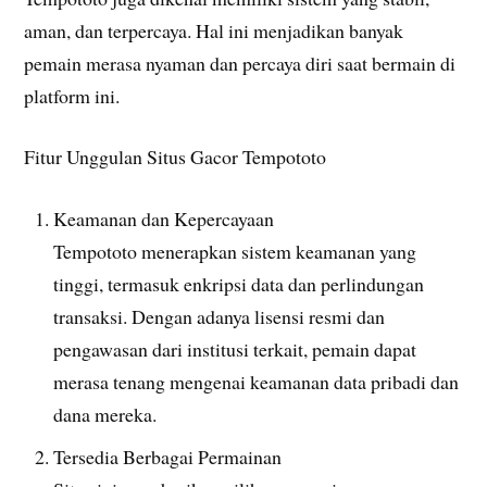
aman, dan terpercaya. Hal ini menjadikan banyak
pemain merasa nyaman dan percaya diri saat bermain di
platform ini.
Fitur Unggulan Situs Gacor Tempototo
Keamanan dan Kepercayaan
Tempototo menerapkan sistem keamanan yang
tinggi, termasuk enkripsi data dan perlindungan
transaksi. Dengan adanya lisensi resmi dan
pengawasan dari institusi terkait, pemain dapat
merasa tenang mengenai keamanan data pribadi dan
dana mereka.
Tersedia Berbagai Permainan