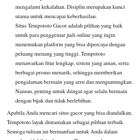
mengalami kekalahan. Disiplin merupakan kunci
utama untuk mencapai keberhasilan.
Situs Tempototo Gacor adalah pilihan yang baik
untuk para penggemar judi online yang ingin
menemukan platform yang bisa dipercaya dengan
peluang menang yang tinggi. Tempototo
menawarkan fitur lengkap, sistem yang aman, serta
berbagai promo menarik, sehingga memberikan
pengalaman bermain yang seru dan menguntungkan.
Namun, penting untuk diingat agar selalu bermain
dengan bijak dan tidak berlebihan.
Apabila Anda mencari situs gacor yang bisa diandalkan,
Tempototo layak diutamakan sebagai pilihan terbaik.
Semoga tulisan ini bermanfaat untuk Anda dalam