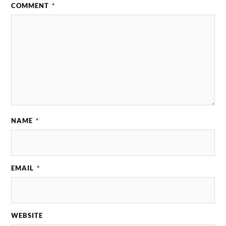
COMMENT
*
NAME
*
EMAIL
*
WEBSITE