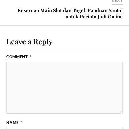
NEXT
Keseruan Main Slot dan Togel: Panduan Santai
untuk Pecinta Judi Online
Leave a Reply
COMMENT
*
NAME
*