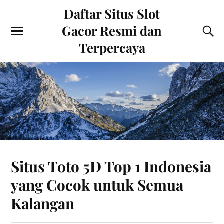
Daftar Situs Slot
Gacor Resmi dan
Terpercaya
Situs Toto 5D Top 1 Indonesia
yang Cocok untuk Semua
Kalangan