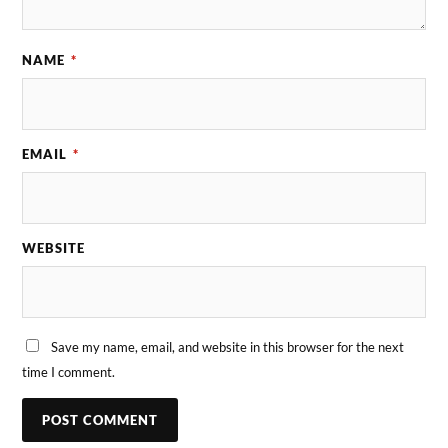
NAME
*
EMAIL
*
WEBSITE
Save my name, email, and website in this browser for the next
time I comment.