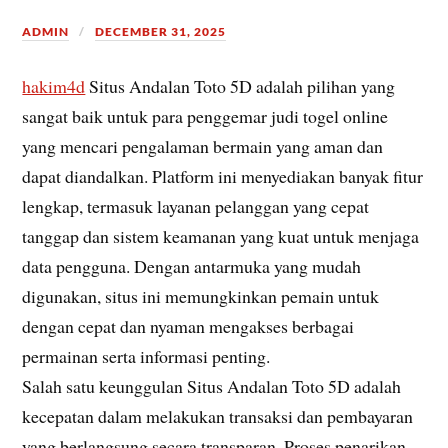
ADMIN
DECEMBER 31, 2025
hakim4d
Situs Andalan Toto 5D adalah pilihan yang
sangat baik untuk para penggemar judi togel online
yang mencari pengalaman bermain yang aman dan
dapat diandalkan. Platform ini menyediakan banyak fitur
lengkap, termasuk layanan pelanggan yang cepat
tanggap dan sistem keamanan yang kuat untuk menjaga
data pengguna. Dengan antarmuka yang mudah
digunakan, situs ini memungkinkan pemain untuk
dengan cepat dan nyaman mengakses berbagai
permainan serta informasi penting.
Salah satu keunggulan Situs Andalan Toto 5D adalah
kecepatan dalam melakukan transaksi dan pembayaran
yang berlangsung secara transparan. Proses penarikan