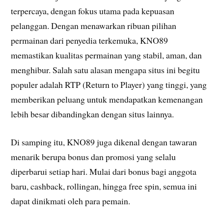
terpercaya, dengan fokus utama pada kepuasan
pelanggan. Dengan menawarkan ribuan pilihan
permainan dari penyedia terkemuka, KNO89
memastikan kualitas permainan yang stabil, aman, dan
menghibur. Salah satu alasan mengapa situs ini begitu
populer adalah RTP (Return to Player) yang tinggi, yang
memberikan peluang untuk mendapatkan kemenangan
lebih besar dibandingkan dengan situs lainnya.
Di samping itu, KNO89 juga dikenal dengan tawaran
menarik berupa bonus dan promosi yang selalu
diperbarui setiap hari. Mulai dari bonus bagi anggota
baru, cashback, rollingan, hingga free spin, semua ini
dapat dinikmati oleh para pemain.