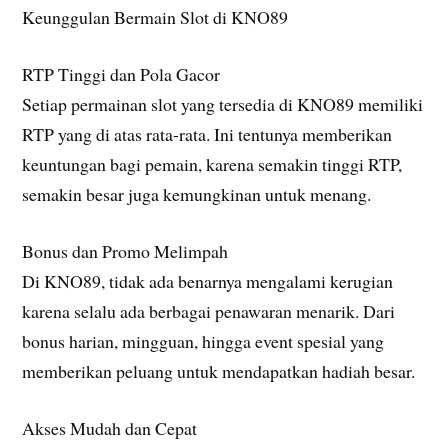
Keunggulan Bermain Slot di KNO89
RTP Tinggi dan Pola Gacor
Setiap permainan slot yang tersedia di KNO89 memiliki
RTP yang di atas rata-rata. Ini tentunya memberikan
keuntungan bagi pemain, karena semakin tinggi RTP,
semakin besar juga kemungkinan untuk menang.
Bonus dan Promo Melimpah
Di KNO89, tidak ada benarnya mengalami kerugian
karena selalu ada berbagai penawaran menarik. Dari
bonus harian, mingguan, hingga event spesial yang
memberikan peluang untuk mendapatkan hadiah besar.
Akses Mudah dan Cepat