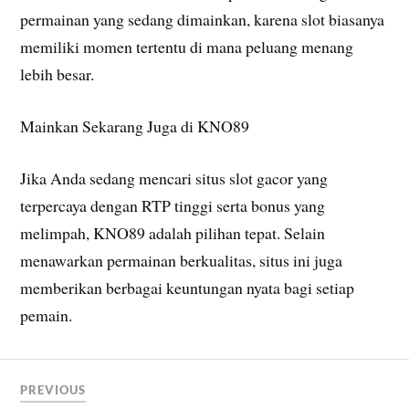
permainan yang sedang dimainkan, karena slot biasanya
memiliki momen tertentu di mana peluang menang
lebih besar.
Mainkan Sekarang Juga di KNO89
Jika Anda sedang mencari situs slot gacor yang
terpercaya dengan RTP tinggi serta bonus yang
melimpah, KNO89 adalah pilihan tepat. Selain
menawarkan permainan berkualitas, situs ini juga
memberikan berbagai keuntungan nyata bagi setiap
pemain.
PREVIOUS