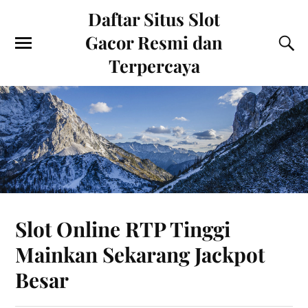
Daftar Situs Slot
Gacor Resmi dan
Terpercaya
Slot Online RTP Tinggi
Mainkan Sekarang Jackpot
Besar