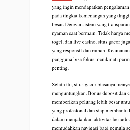
yang ingin mendapatkan pengalaman te
pada tingkat kemenangan yang tinggi
besar. Dengan sistem yang transpara
nyaman saat bermain. Tidak hanya men
togel, dan live casino, situs gacor j
yang responsif dan ramah. Keamanan d
pengguna bisa fokus menikmati perma
penting.
Selain itu, situs gacor biasanya men
menguntungkan. Bonus deposit dan cas
memberikan peluang lebih besar untu
yang profesional dan siap membant
dalam menjalankan aktivitas berjudi 
memudahkan navigasi bagi pemula se