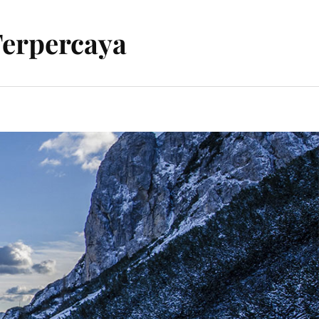
Terpercaya