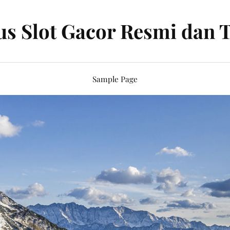
tus Slot Gacor Resmi dan 
Sample Page