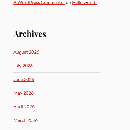
A WordPress Commenter
on
Hello world!
Archives
August 2026
July 2026
June 2026
May 2026
April 2026
March 2026