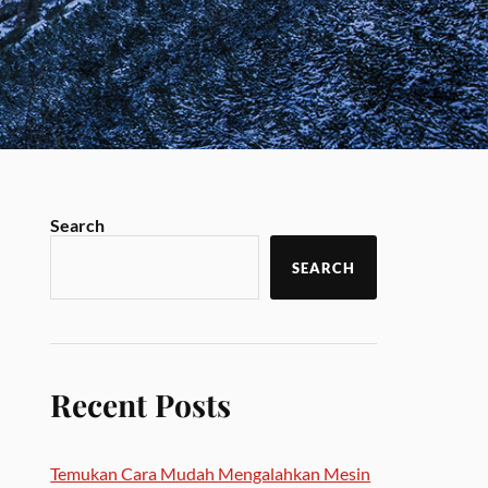
Search
SEARCH
Recent Posts
Temukan Cara Mudah Mengalahkan Mesin