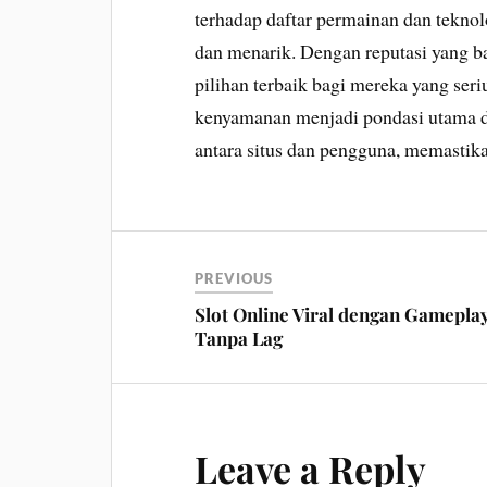
terhadap daftar permainan dan tekno
dan menarik. Dengan reputasi yang bai
pilihan terbaik bagi mereka yang ser
kenyamanan menjadi pondasi utama
antara situs dan pengguna, memastik
PREVIOUS
Slot Online Viral dengan Gamepla
Tanpa Lag
Leave a Reply