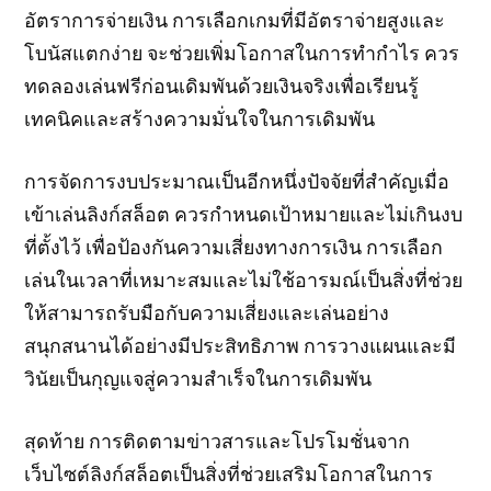
อัตราการจ่ายเงิน การเลือกเกมที่มีอัตราจ่ายสูงและ
โบนัสแตกง่าย จะช่วยเพิ่มโอกาสในการทำกำไร ควร
ทดลองเล่นฟรีก่อนเดิมพันด้วยเงินจริงเพื่อเรียนรู้
เทคนิคและสร้างความมั่นใจในการเดิมพัน
การจัดการงบประมาณเป็นอีกหนึ่งปัจจัยที่สำคัญเมื่อ
เข้าเล่นลิงก์สล็อต ควรกำหนดเป้าหมายและไม่เกินงบ
ที่ตั้งไว้ เพื่อป้องกันความเสี่ยงทางการเงิน การเลือก
เล่นในเวลาที่เหมาะสมและไม่ใช้อารมณ์เป็นสิ่งที่ช่วย
ให้สามารถรับมือกับความเสี่ยงและเล่นอย่าง
สนุกสนานได้อย่างมีประสิทธิภาพ การวางแผนและมี
วินัยเป็นกุญแจสู่ความสำเร็จในการเดิมพัน
สุดท้าย การติดตามข่าวสารและโปรโมชั่นจาก
เว็บไซต์ลิงก์สล็อตเป็นสิ่งที่ช่วยเสริมโอกาสในการ