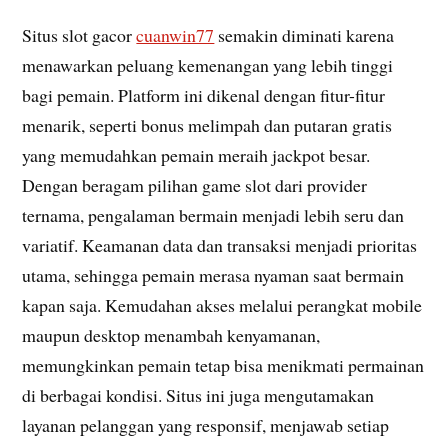
Situs slot gacor
cuanwin77
semakin diminati karena
menawarkan peluang kemenangan yang lebih tinggi
bagi pemain. Platform ini dikenal dengan fitur-fitur
menarik, seperti bonus melimpah dan putaran gratis
yang memudahkan pemain meraih jackpot besar.
Dengan beragam pilihan game slot dari provider
ternama, pengalaman bermain menjadi lebih seru dan
variatif. Keamanan data dan transaksi menjadi prioritas
utama, sehingga pemain merasa nyaman saat bermain
kapan saja. Kemudahan akses melalui perangkat mobile
maupun desktop menambah kenyamanan,
memungkinkan pemain tetap bisa menikmati permainan
di berbagai kondisi. Situs ini juga mengutamakan
layanan pelanggan yang responsif, menjawab setiap