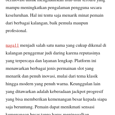
mampu meningkatkan pengalaman pengguna secara
keseluruhan. Hal ini tentu saja menarik minat pemain
dari berbagai kalangan, baik pemula maupun
profesional.
naga11
menjadi salah satu nama yang cukup dikenal di
kalangan penggemar judi daring karena reputasinya
yang terpercaya dan layanan lengkap. Platform ini
menawarkan berbagai jenis permainan slot yang
menarik dan penuh inovasi, mulai dari tema klasik
hingga modern yang penuh warna. Keunggulan lain
yang ditawarkan adalah keberadaan jackpot progresif
yang bisa memberikan kemenangan besar kepada siapa
saja beruntung. Pemain dapat menikmati sensasi
kemenangan besar tanpa harus meninggalkan