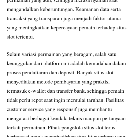
mengandalkan keberuntungan. Keamanan data serta
transaksi yang transparan juga menjadi faktor utama
yang meningkatkan kepercayaan pemain terhadap situs
slot tertentu.
Selain variasi permainan yang beragam, salah satu
keunggulan dari platform ini adalah kemudahan dalam
proses pendaftaran dan deposit. Banyak situs slot
menyediakan metode pembayaran yang praktis,
termasuk e-wallet dan transfer bank, sehingga pemain
tidak perlu repot saat ingin memulai taruhan. Fasilitas
customer service yang responsif juga membantu
mengatasi berbagai kendala teknis maupun pertanyaan
terkait permainan. Pihak pengelola situs slot terus
berinovasi untuk menghadirkan fitur-fitur terbaru yang