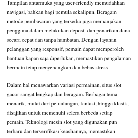
Tampilan antarmuka yang user-friendly memudahkan
navigasi, bahkan bagi pemula sekalipun. Beragam
metode pembayaran yang tersedia juga memanjakan
pengguna dalam melakukan deposit dan penarikan dana
secara cepat dan tanpa hambatan. Dengan layanan
pelanggan yang responsif, pemain dapat memperoleh
bantuan kapan saja diperlukan, memastikan pengalaman
bermain tetap menyenangkan dan bebas stress.
Dalam hal menawarkan variasi permainan, situs slot
gacor sangat lengkap dan beragam. Berbagai tema
menarik, mulai dari petualangan, fantasi, hingga klasik,
disajikan untuk memenuhi selera berbeda setiap
pemain. Teknologi mesin slot yang digunakan pun
terbaru dan terverifikasi keasliannya, memastikan