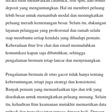
deposit yang menguntungkan. Hal ini memberi peluang
lebih besar untuk menambah modal dan meningkatkan
peluang meraih kemenangan besar. Selain itu, dukungan
layanan pelanggan yang profesional dan ramah selalu
siap membantu setiap kendala yang dihadapi pemain.
Keberadaan fitur live chat dan email memudahkan
komunikasi kapan saja dibutuhkan, sehingga
pengalaman bermain tetap lancar dan menyenangkan.
Pengalaman bermain di situs gacor tidak hanya tentang
keberuntungan, tetapi juga strategi dan konsistensi.
Banyak pemain yang memanfaatkan tips dan trik yang
disediakan untuk meningkatkan peluang menang. Selain
itu, kehadiran fitur keamanan mutakhir memastikan data
pribadi dan transaksi tetap terjaga dengan baik. Dengan