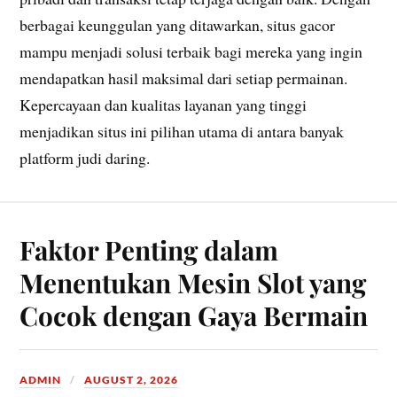
berbagai keunggulan yang ditawarkan, situs gacor
mampu menjadi solusi terbaik bagi mereka yang ingin
mendapatkan hasil maksimal dari setiap permainan.
Kepercayaan dan kualitas layanan yang tinggi
menjadikan situs ini pilihan utama di antara banyak
platform judi daring.
Faktor Penting dalam
Menentukan Mesin Slot yang
Cocok dengan Gaya Bermain
ADMIN
AUGUST 2, 2026