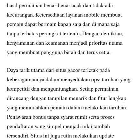
hasil permainan benar-benar acak dan tidak ada
kecurangan. Ketersediaan layanan mobile membuat
pemain dapat bermain kapan saja dan di mana saja
tanpa terbatas perangkat tertentu. Dengan demikian,
kenyamanan dan keamanan menjadi prioritas utama
yang membuat pengguna betah dan terus setia.
Daya tarik utama dari situs gacor terletak pada
keberagamannya dalam menyediakan opsi taruhan yang
kompetitif dan menguntungkan. Setiap permainan
dirancang dengan tampilan menarik dan fitur lengkap
yang memudahkan pemain dalam melakukan taruhan.
Penawaran bonus tanpa syarat rumit serta proses
pendaftaran yang simpel menjadi nilai tambah
tersendiri. Situs ini juga rutin melakukan update