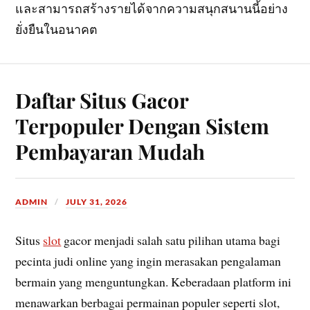
และสามารถสร้างรายได้จากความสนุกสนานนี้อย่าง
ยั่งยืนในอนาคต
Daftar Situs Gacor
Terpopuler Dengan Sistem
Pembayaran Mudah
ADMIN
JULY 31, 2026
Situs
slot
gacor menjadi salah satu pilihan utama bagi
pecinta judi online yang ingin merasakan pengalaman
bermain yang menguntungkan. Keberadaan platform ini
menawarkan berbagai permainan populer seperti slot,