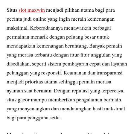
Situs
slot maxwin
menjadi pilihan utama bagi para
pecinta judi online yang ingin meraih kemenangan
maksimal. Keberadaannya menawarkan berbagai
permainan menarik dengan peluang besar untuk
mendapatkan kemenangan beruntung. Banyak pemain
yang merasa terbantu dengan fitur-fitur unggulan yang
disediakan, seperti sistem pembayaran cepat dan layanan
pelanggan yang responsif. Keamanan dan transparansi
menjadi prioritas utama sehingga pemain merasa
nyaman saat bermain. Dengan reputasi yang terpercaya,
situs gacor mampu memberikan pengalaman bermain
yang menyenangkan dan mendatangkan hasil maksimal
bagi para pengguna setia.