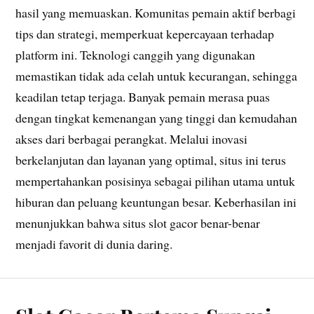
hasil yang memuaskan. Komunitas pemain aktif berbagi
tips dan strategi, memperkuat kepercayaan terhadap
platform ini. Teknologi canggih yang digunakan
memastikan tidak ada celah untuk kecurangan, sehingga
keadilan tetap terjaga. Banyak pemain merasa puas
dengan tingkat kemenangan yang tinggi dan kemudahan
akses dari berbagai perangkat. Melalui inovasi
berkelanjutan dan layanan yang optimal, situs ini terus
mempertahankan posisinya sebagai pilihan utama untuk
hiburan dan peluang keuntungan besar. Keberhasilan ini
menunjukkan bahwa situs slot gacor benar-benar
menjadi favorit di dunia daring.