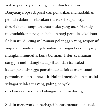
sistem pembayaran yang cepat dan terpercaya.
Banyaknya opsi deposit dan penarikan memudahkan
pemain dalam melakukan transaksi kapan saja
diperlukan. Tampilan antarmuka yang user-friendly
memudahkan navigasi, bahkan bagi pemula sekalipun.
Selain itu, dukungan layanan pelanggan yang responsif
siap membantu menyelesaikan berbagai kendala yang
mungkin muncul selama bermain. Fitur keamanan
canggih melindungi data pribadi dan transaksi
keuangan, sehingga pemain dapat fokus menikmati
permainan tanpa khawatir. Hal ini menjadikan situs ini
sebagai salah satu yang paling banyak
direkomendasikan di kalangan pemain daring.
Selain menawarkan berbagai bonus menarik, situs slot