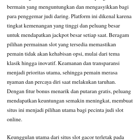
bermain yang menguntungkan dan mengasyikkan bagi
para penggemar judi daring. Platform ini dikenal karena
tingkat kemenangan yang tinggi dan peluang besar
untuk mendapatkan jackpot besar setiap saat. Beragam
pilihan permainan slot yang tersedia memastikan
pemain tidak akan kehabisan opsi, mulai dari tema
klasik hingga inovatif. Keamanan dan transparansi
menjadi prioritas utama, sehingga pemain merasa
nyaman dan percaya diri saat melakukan taruhan.
Dengan fitur bonus menarik dan putaran gratis, peluang
mendapatkan keuntungan semakin meningkat, membuat
situs ini menjadi pilihan utama bagi pecinta judi slot
online.
Keunggulan utama dari situs slot gacor terletak pada