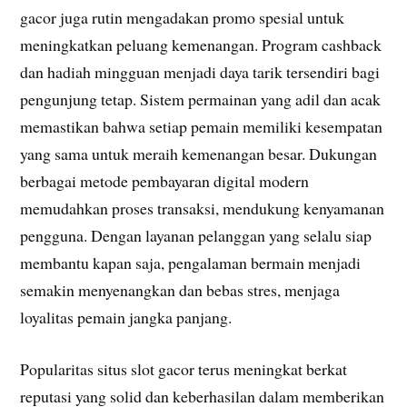
gacor juga rutin mengadakan promo spesial untuk
meningkatkan peluang kemenangan. Program cashback
dan hadiah mingguan menjadi daya tarik tersendiri bagi
pengunjung tetap. Sistem permainan yang adil dan acak
memastikan bahwa setiap pemain memiliki kesempatan
yang sama untuk meraih kemenangan besar. Dukungan
berbagai metode pembayaran digital modern
memudahkan proses transaksi, mendukung kenyamanan
pengguna. Dengan layanan pelanggan yang selalu siap
membantu kapan saja, pengalaman bermain menjadi
semakin menyenangkan dan bebas stres, menjaga
loyalitas pemain jangka panjang.
Popularitas situs slot gacor terus meningkat berkat
reputasi yang solid dan keberhasilan dalam memberikan