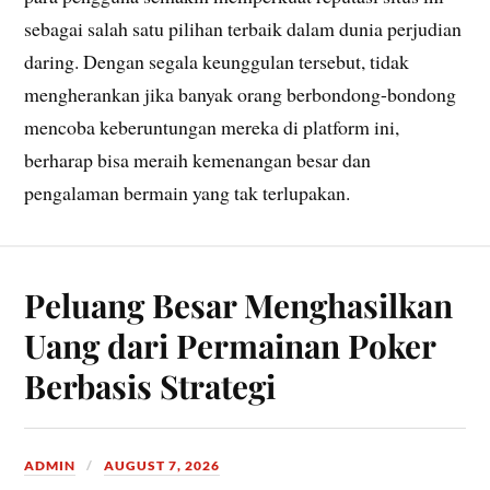
sebagai salah satu pilihan terbaik dalam dunia perjudian
daring. Dengan segala keunggulan tersebut, tidak
mengherankan jika banyak orang berbondong-bondong
mencoba keberuntungan mereka di platform ini,
berharap bisa meraih kemenangan besar dan
pengalaman bermain yang tak terlupakan.
Peluang Besar Menghasilkan
Uang dari Permainan Poker
Berbasis Strategi
ADMIN
AUGUST 7, 2026