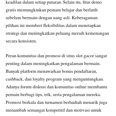
keadilan dalam setiap putaran. Selain itu, fitur demo
gratis memungkinkan pemain belajar dan berlatih
sebelum bermain dengan uang asli. Keberagaman
pilihan ini memberi fleksibilitas dalam menetapkan
strategi dan meningkatkan peluang meraih kemenangan
secara konsisten.
Peran komunitas dan promosi di situs slot gacor sangat
penting dalam meningkatkan pengalaman bermain.
Banyak platform menawarkan bonus pendaftaran,
cashback, dan loyalty program yang menguntungkan.
Adanya forum diskusi dan komunitas online membantu
pemain berbagi tips, trik, serta pengalaman mereka.
Promosi berkala dan turnamen berhadiah menarik juga
menambah semangat kompetitif dan motivasi untuk