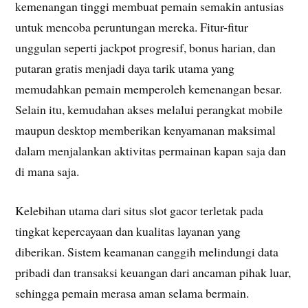
kemenangan tinggi membuat pemain semakin antusias
untuk mencoba peruntungan mereka. Fitur-fitur
unggulan seperti jackpot progresif, bonus harian, dan
putaran gratis menjadi daya tarik utama yang
memudahkan pemain memperoleh kemenangan besar.
Selain itu, kemudahan akses melalui perangkat mobile
maupun desktop memberikan kenyamanan maksimal
dalam menjalankan aktivitas permainan kapan saja dan
di mana saja.
Kelebihan utama dari situs slot gacor terletak pada
tingkat kepercayaan dan kualitas layanan yang
diberikan. Sistem keamanan canggih melindungi data
pribadi dan transaksi keuangan dari ancaman pihak luar,
sehingga pemain merasa aman selama bermain.