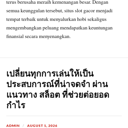
terus berusaha meraih kemenangan besar. Dengan
semua keunggulan tersebut, situs slot gacor menjadi
tempat terbaik untuk menyalurkan hobi sekaligus
mengembangkan peluang mendapatkan keuntungan
finansial secara menyenangkan.
เปลี่ยนทุกการเล่นให้เป็น
ประสบการณ์ที่น่าจดจำ ผ่าน
แนวทาง สล็อต ที่ช่วยต่อยอด
กำไร
ADMIN
AUGUST 1, 2026