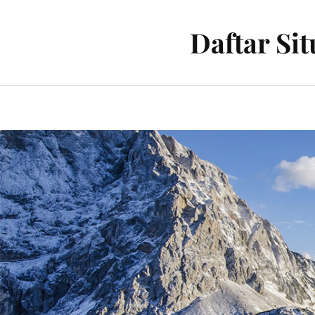
Daftar Si