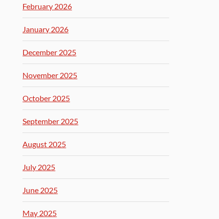
February 2026
January 2026
December 2025
November 2025
October 2025
September 2025
August 2025
July 2025
June 2025
May 2025