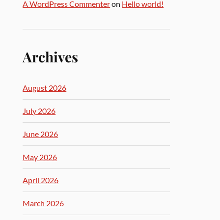
A WordPress Commenter
on
Hello world!
Archives
August 2026
July 2026
June 2026
May 2026
April 2026
March 2026