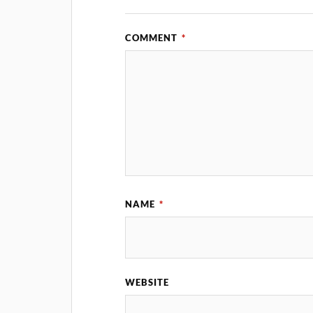
COMMENT
*
NAME
*
WEBSITE