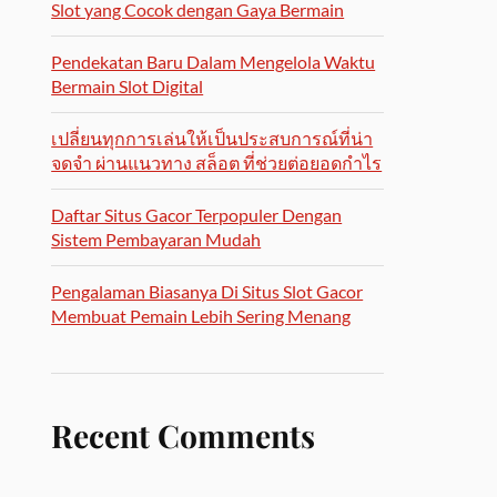
Slot yang Cocok dengan Gaya Bermain
Pendekatan Baru Dalam Mengelola Waktu
Bermain Slot Digital
เปลี่ยนทุกการเล่นให้เป็นประสบการณ์ที่น่า
จดจำ ผ่านแนวทาง สล็อต ที่ช่วยต่อยอดกำไร
Daftar Situs Gacor Terpopuler Dengan
Sistem Pembayaran Mudah
Pengalaman Biasanya Di Situs Slot Gacor
Membuat Pemain Lebih Sering Menang
Recent Comments