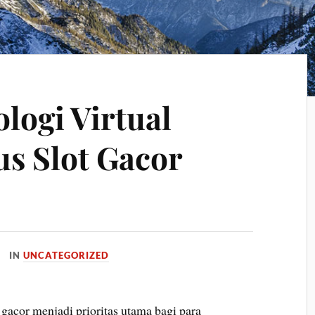
logi Virtual
tus Slot Gacor
IN
UNCATEGORIZED
 gacor menjadi prioritas utama bagi para