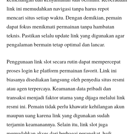
link ini memudahkan navigasi tanpa harus repot
mencari situs setiap waktu. Dengan demikian, pemain
dapat fokus menikmati permainan tanpa hambatan
teknis. Pastikan selalu update link yang digunakan agar
pengalaman bermain tetap optimal dan lancar.
Penggunaan link slot secara rutin dapat mempercepat
proses login ke platform permainan favorit. Link ini
biasanya disediakan langsung oleh penyedia situs resmi
atau agen terpercaya. Keamanan data pribadi dan
transaksi menjadi faktor utama yang dijaga melalui link
resmi ini. Pemain tidak perlu khawatir kehilangan akun
maupun uang karena link yang digunakan sudah
terjamin keamanannya. Selain itu, link slot juga
memudahkan akses dari berbagai perangkat, baik